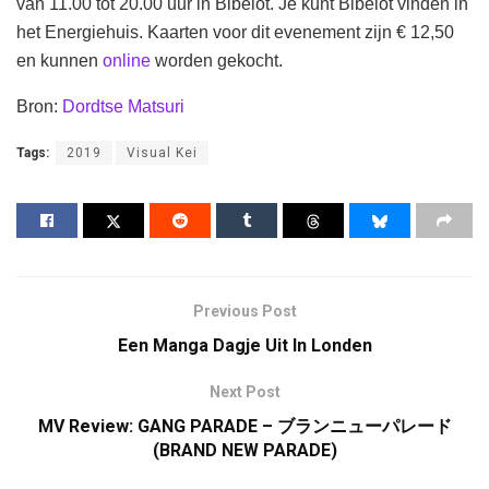
van 11.00 tot 20.00 uur in Bibelot. Je kunt Bibelot vinden in
het Energiehuis. Kaarten voor dit evenement zijn € 12,50
en kunnen
online
worden gekocht.
Bron:
Dordtse Matsuri
Tags:
2019
Visual Kei
Previous Post
Een Manga Dagje Uit In Londen
Next Post
MV Review: GANG PARADE – ブランニューパレード
(BRAND NEW PARADE)