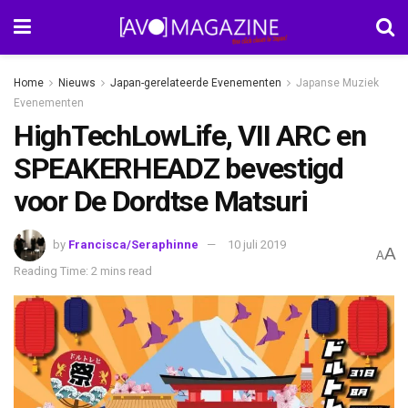
Home
Nieuws
Japan-gerelateerde Evenementen
Japanse Muziek
Evenementen
HighTechLowLife, VII ARC en
SPEAKERHEADZ bevestigd
voor De Dordtse Matsuri
by
Francisca/Seraphinne
10 juli 2019
A
A
Reading Time: 2 mins read