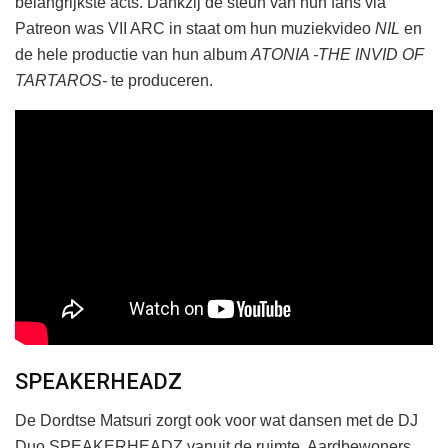
belangrijkste acts. Dankzij de steun van hun fans via
Patreon was VII ARC in staat om hun muziekvideo
NIL
en
de hele productie van hun album
ATONIA -THE INVID OF
TARTAROS-
te produceren.
SPEAKERHEADZ
De Dordtse Matsuri zorgt ook voor wat dansen met de DJ
Duo SPEAKERHEADZ vanuit de ruimte. Aardbewoners