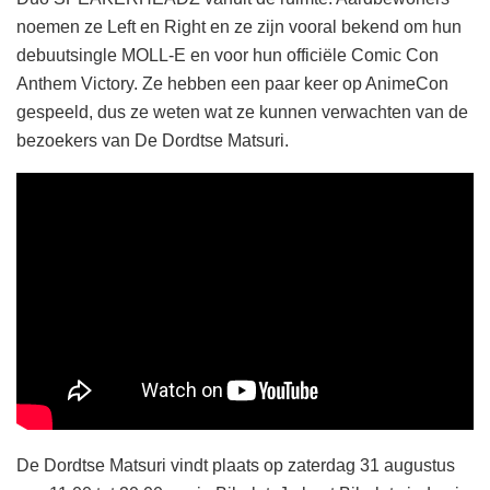
noemen ze Left en Right en ze zijn vooral bekend om hun
debuutsingle MOLL-E en voor hun officiële Comic Con
Anthem Victory. Ze hebben een paar keer op AnimeCon
gespeeld, dus ze weten wat ze kunnen verwachten van de
bezoekers van De Dordtse Matsuri.
De Dordtse Matsuri vindt plaats op zaterdag 31 augustus