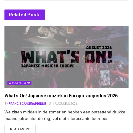
Related
Posts
WHAT'S ON!
What’s On! Japanse muziek in Europa: augustus 2026
BY
FRANCISCA/SERAPHINNE
1 AUGUSTUS 2026
We zitten midden in de zomer en hebben een ontzettend drukke
maand juli achter de rug, vol met interessante tournees...
DETAILS
READ MORE