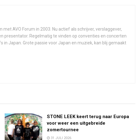
n met AVO Forum in 2003. Nu actief als schrijver, verslaggever,
 en presentator. Regelmatig te vinden op conventies en concerten
fs in Japan. Grote passie voor Japan en muziek, kan blij gemaakt
STONE LEEK keert terug naar Europa
voor weer een uitgebreide
zomertournee
31 JULI 2026