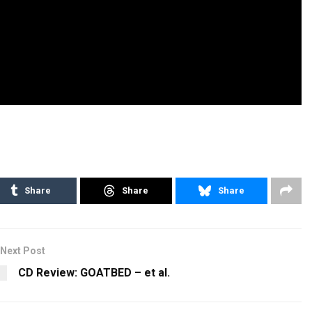
Share
Share
Share
Next Post
CD Review: GOATBED – et al.