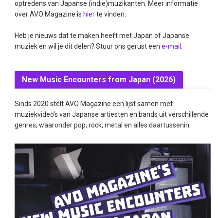
optredens van Japanse (indie)muzikanten. Meer informatie
over AVO Magazine is
hier
te vinden.
Heb je nieuws dat te maken heeft met Japan of Japanse
muziek en wil je dit delen? Stuur ons gerust een
e-mail
.
New Music Encounters from Japan (2026)
Sinds 2020 stelt AVO Magazine een lijst samen met
muziekvideo’s van Japanse artiesten en bands uit verschillende
genres, waaronder pop, rock, metal en alles daartussenin.