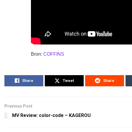
Bron:
COFFINS
Share
Tweet
Share
Previous Post
MV Review: color-code – KAGEROU