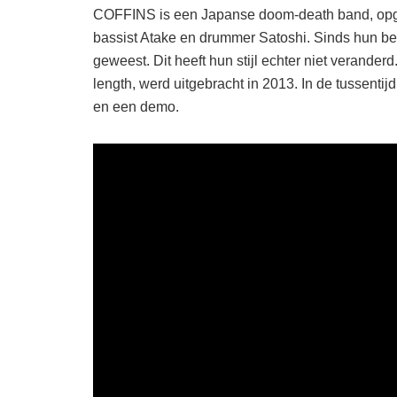
COFFINS is een Japanse doom-death band, opgeri
bassist Atake en drummer Satoshi. Sinds hun bes
geweest. Dit heeft hun stijl echter niet veranderd
length, werd uitgebracht in 2013. In de tussentij
en een demo.