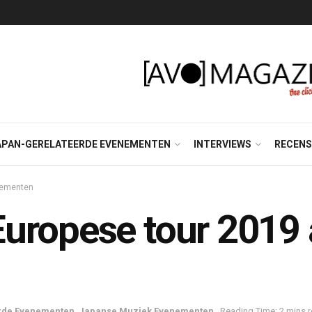
APAN-GERELATEERDE EVENEMENTEN
INTERVIEWS
RECENS
nementen
uropese tour 2019
rde Evenementen
,
Japanse Muziek Evenementen
Reading Time: 2 mins 