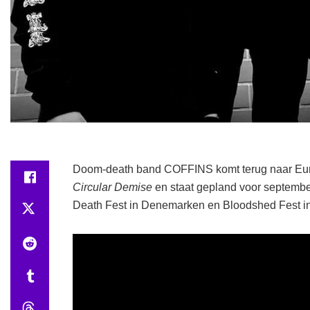
Doom-death band COFFINS komt terug naar Europ
Circular Demise
en staat gepland voor september
Death Fest in Denemarken en Bloodshed Fest i