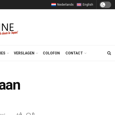
Nederlands
English
IES
VERSLAGEN
COLOFON
CONTACT
 aan
A
0
read
A