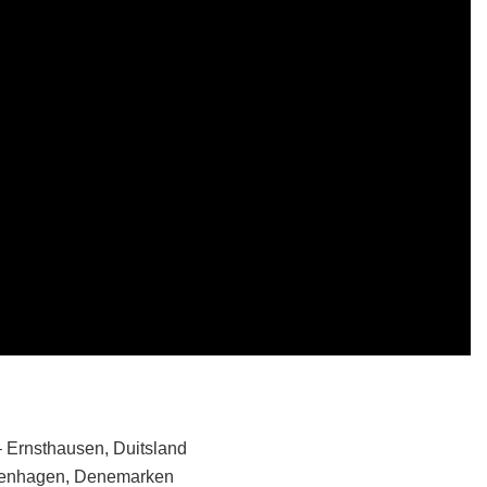
– Ernsthausen, Duitsland
openhagen, Denemarken