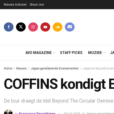
Nieuws insturen
Steun ons
AVO MAGAZINE
STAFF PICKS
MUZIEK
J
Home
Nieuws
Japan-gerelateerde Evenementen
Japanse Muziek Eve
COFFINS kondigt E
De tour draagt de titel Beyond The Circular Demise
by
Francisca/Seraphinne
29 juli 2019
in
Japan-gerelatee