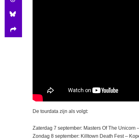
De tourdata zijn als volgt:
Zaterdag 7 september: Masters Of The Unicorn 
Zondag 8 september: Killtown Death Fest – K