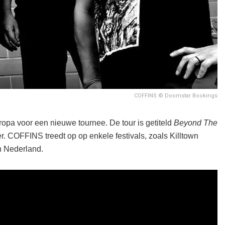
COFFINS © Doomstar Bookings
a voor een nieuwe tournee. De tour is getiteld
Beyond The
. COFFINS treedt op op enkele festivals, zoals Killtown
n Nederland.