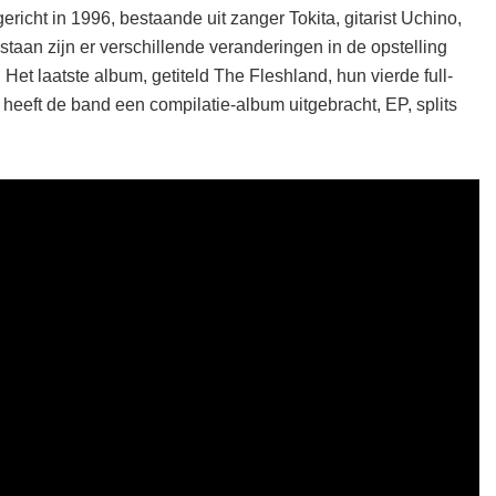
cht in 1996, bestaande uit zanger Tokita, gitarist Uchino,
taan zijn er verschillende veranderingen in de opstelling
. Het laatste album, getiteld The Fleshland, hun vierde full-
d heeft de band een compilatie-album uitgebracht, EP, splits