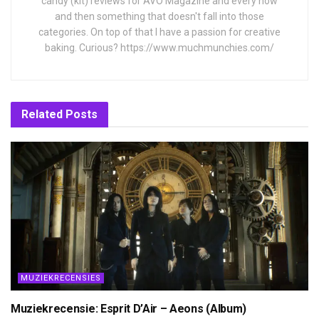
candy (kit) reviews for AVO Magazine and every now
and then something that doesn't fall into those
categories. On top of that I have a passion for creative
baking. Curious? https://www.muchmunchies.com/
Related
Posts
MUZIEKRECENSIES
Muziekrecensie: Esprit D’Air – Aeons (Album)