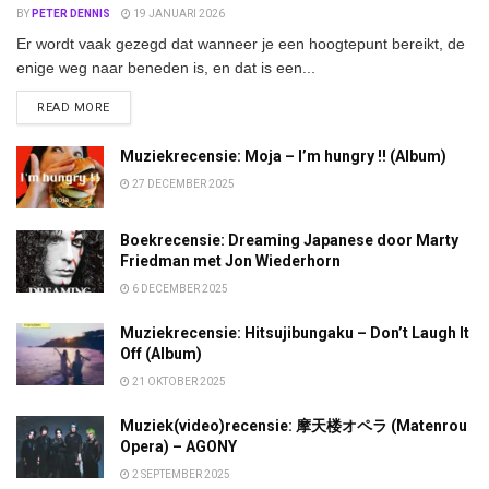
BY
PETER DENNIS
19 JANUARI 2026
Er wordt vaak gezegd dat wanneer je een hoogtepunt bereikt, de
enige weg naar beneden is, en dat is een...
DETAILS
READ MORE
Muziekrecensie: Moja – I’m hungry !! (Album)
27 DECEMBER 2025
Boekrecensie: Dreaming Japanese door Marty
Friedman met Jon Wiederhorn
6 DECEMBER 2025
Muziekrecensie: Hitsujibungaku – Don’t Laugh It
Off (Album)
21 OKTOBER 2025
Muziek(video)recensie: 摩天楼オペラ (Matenrou
Opera) – AGONY
2 SEPTEMBER 2025