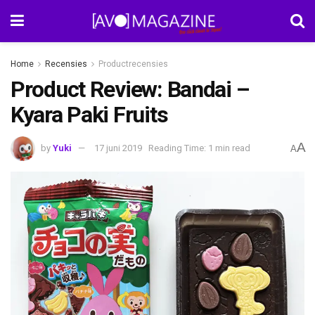
Home
Recensies
Productrecensies
Product Review: Bandai –
Kyara Paki Fruits
A
by
Yuki
17 juni 2019
Reading Time: 1 min read
A