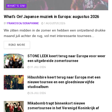
WHAT'S ON!
What’s On! Japanse muziek in Europa: augustus 2026
BY
FRANCISCA/SERAPHINNE
1 AUGUSTUS 2026
We zitten midden in de zomer en hebben een ontzettend drukke
maand juli achter de rug, vol met interessante tournees...
DETAILS
READ MORE
STONE LEEK keert terug naar Europa voor weer
een uitgebreide zomertournee
31 JULI 2026
Hibushibire keert terug naar Europa met een
nieuwe tournee en een gloednieuw vijfde
studioalbum
26 JULI 2026
Mikabomb trapt binnenkort nieuwe
zomertournee in het Verenigd Koninkrijk af