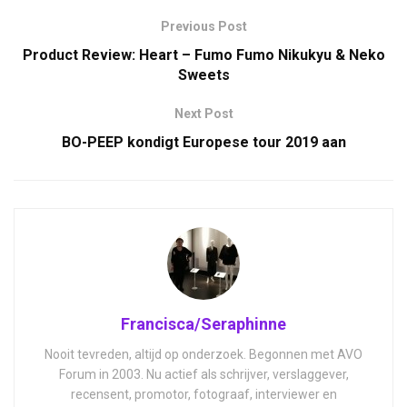
Previous Post
Product Review: Heart – Fumo Fumo Nikukyu & Neko
Sweets
Next Post
BO-PEEP kondigt Europese tour 2019 aan
Francisca/Seraphinne
Nooit tevreden, altijd op onderzoek. Begonnen met AVO
Forum in 2003. Nu actief als schrijver, verslaggever,
recensent, promotor, fotograaf, interviewer en