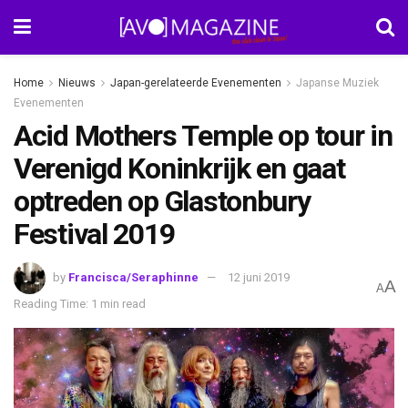
Home
Nieuws
Japan-gerelateerde Evenementen
Japanse Muziek
Evenementen
Acid Mothers Temple op tour in
Verenigd Koninkrijk en gaat
optreden op Glastonbury
Festival 2019
by
Francisca/Seraphinne
12 juni 2019
A
A
Reading Time: 1 min read