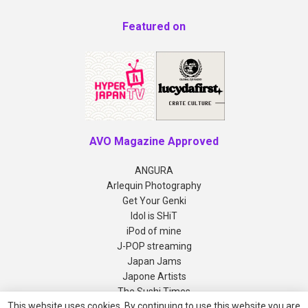
Featured on
AVO Magazine Approved
ANGURA
Arlequin Photography
Get Your Genki
Idol is SHiT
iPod of mine
J-POP streaming
Japan Jams
Japone Artists
The Sushi Times
This website uses cookies. By continuing to use this website you are