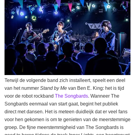
Terwijl de volgende band zich installeert, speelt een deel
van het nummer
Stand by Me
van Ben E. King: het is tijd
voor de robot rockband
The Songbards
. Wanneer The
Songbards eenmaal van start gaat, begint het publiek
direct met dansen. Het is meteen duidleijk dat er veel fans
voor hen gekomen is om te genieten van de meerstemmige
groep. De fijne meerstemmigheid van The Songbards is