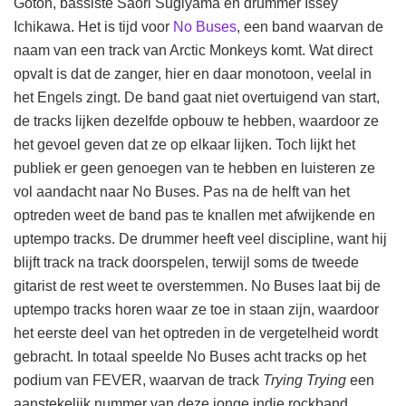
Gotoh, bassiste Saori Sugiyama en drummer Issey
Ichikawa. Het is tijd voor
No Buses
, een band waarvan de
naam van een track van Arctic Monkeys komt. Wat direct
opvalt is dat de zanger, hier en daar monotoon, veelal in
het Engels zingt. De band gaat niet overtuigend van start,
de tracks lijken dezelfde opbouw te hebben, waardoor ze
het gevoel geven dat ze op elkaar lijken. Toch lijkt het
publiek er geen genoegen van te hebben en luisteren ze
vol aandacht naar No Buses. Pas na de helft van het
optreden weet de band pas te knallen met afwijkende en
uptempo tracks. De drummer heeft veel discipline, want hij
blijft track na track doorspelen, terwijl soms de tweede
gitarist de rest weet te overstemmen. No Buses laat bij de
uptempo tracks horen waar ze toe in staan zijn, waardoor
het eerste deel van het optreden in de vergetelheid wordt
gebracht. In totaal speelde No Buses acht tracks op het
podium van FEVER, waarvan de track
Trying Trying
een
aanstekelijk nummer van deze jonge indie rockband.