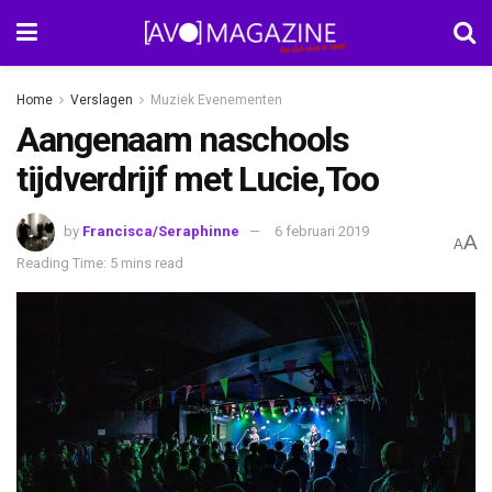
Home
Verslagen
Muziek Evenementen
Aangenaam naschools
tijdverdrijf met Lucie,Too
by
Francisca/Seraphinne
6 februari 2019
A
A
Reading Time: 5 mins read