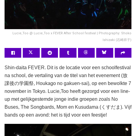
Lucie,Too @ Lucie,Too x FEVER After School festival | Photography: Shoko
Ishizaki (石崎祥子)
Shin-daita FEVER. Dit is de locatie voor een schoolfestival
na school, de vertaling van de titel van het evenement (放
課後の学園祭, Houkago no gakuen-sai), op een bewolkte 7
november in Tokyo. Lucie,Too heeft gezorgd voor een line-
up met gelijkgestemde jonge indie groepen zoals No
Buses, The Songbards, Mom en Kusudama (くすだま). Vijf
bands op een avond: het is tijd voor een feestje!