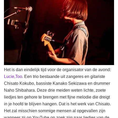
Het is dan eindelijk tijd voor de organisator van de avond:
Lucie,Too
. Een trio bestaande uit zangeres en gitariste
Chisato Kokubo, bassiste Kanako Sekizawa en drummer
Naho Shibahara. Deze drie meiden weten lichte, zoete
liedjes ten gehore te brengen met fijne melodie die dreigt
in je hoofd te blijven hangen. Dat is het werk van Chisato.
Het zal misschien sommige mensen al opgevallen zijn
wanneer zij op YouTube op zoek zijn naar liedjes van de