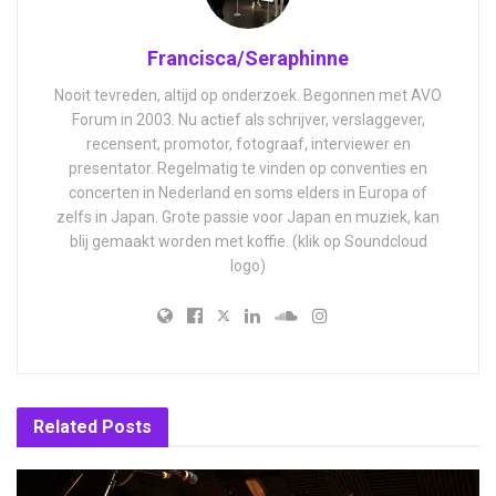
Francisca/Seraphinne
Nooit tevreden, altijd op onderzoek. Begonnen met AVO
Forum in 2003. Nu actief als schrijver, verslaggever,
recensent, promotor, fotograaf, interviewer en
presentator. Regelmatig te vinden op conventies en
concerten in Nederland en soms elders in Europa of
zelfs in Japan. Grote passie voor Japan en muziek, kan
blij gemaakt worden met koffie. (klik op Soundcloud
logo)
Related
Posts