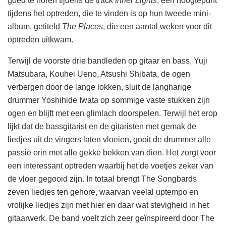
goed te horen tijdens de track
Inner Lights
, een hoogtepunt
tijdens het optreden, die te vinden is op hun tweede mini-
album, getiteld
The Places
, die een aantal weken voor dit
optreden uitkwam.
Terwijl de voorste drie bandleden op gitaar en bass, Yuji
Matsubara, Kouhei Ueno, Atsushi Shibata, de ogen
verbergen door de lange lokken, sluit de langharige
drummer Yoshihide Iwata op sommige vaste stukken zijn
ogen en blijft met een glimlach doorspelen. Terwijl het erop
lijkt dat de bassgitarist en de gitaristen met gemak de
liedjes uit de vingers laten vloeien, gooit de drummer alle
passie erin met alle gekke bekken van dien. Het zorgt voor
een interessant optreden waarbij het de voetjes zeker van
de vloer gegooid zijn. In totaal brengt The Songbards
zeven liedjes ten gehore, waarvan veelal uptempo en
vrolijke liedjes zijn met hier en daar wat stevigheid in het
gitaarwerk. De band voelt zich zeer geïnspireerd door The