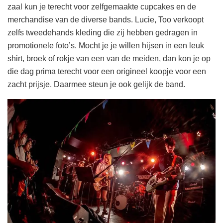
zaal kun je terecht voor zelfgemaakte cupcakes en de
merchandise van de diverse bands. Lucie, Too verkoopt
zelfs tweedehands kleding die zij hebben gedragen in
promotionele foto’s. Mocht je je willen hijsen in een leuk
shirt, broek of rokje van een van de meiden, dan kon je op
die dag prima terecht voor een origineel koopje voor een
zacht prijsje. Daarmee steun je ook gelijk de band.