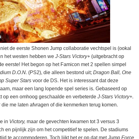
 niet de eerste Shonen Jump collaboratie vechtspel is (ookal
. In het westen hebben we
J-Stars Victory+
(uitgebracht op
 de eerste! Het begon op het Famicon met 2 spellen simpel
adium D.O.N.
(PS2), die alleen bestond uit;
Dragon Ball, One
p Super Stars
voor de DS. Het is interessant dat deze
n naam, maar een lang lopende spel series is. Gebaseerd op
lijkt op een omhoog geschaalde en verbeterde
J-Stars Victory+
.
ver die me laten afvragen of die kenmerken terug komen.
le in
Victory,
maar de gevechten kwamen tot 3 versus 3
ch en pijnlijk zijn om het competitief te spelen. De stadiums
tijd te accommoderen. Toch lijkt het er op dat met
Jump Force