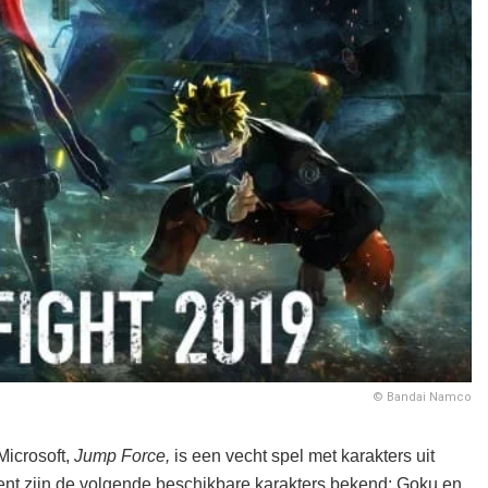
© Bandai Namco
Microsoft,
Jump Force,
is een vecht spel met karakters uit
nt zijn de volgende beschikbare karakters bekend: Goku en