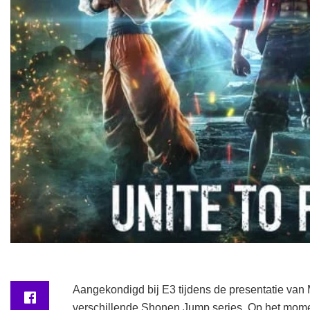
Aangekondigd bij E3 tijdens de presentatie van 
verschillende Shonen Jump series. Op het mome