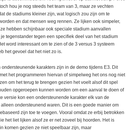
toch hou je nog steeds het team van 3, maar ze vechten
at de stadiums kleiner zijn, wat logisch zou zijn om te
worden en dat mensen weg rennen. Ze lijken ook simpeler,
 ze hebben schijnbaar ook speciale stadium aanvallen
m je tegenstander tegen een specifiek deel van het stadium
Het word interessant om te zien of de 3 versus 3 systeem
 het gevoel dat het niet zo is.
 ondersteunende karakters zijn in de demo tijdens E3. Dit
jn met het programmeren hiervan of simpelweg het ons nog niet
ezen om het terug te brengen gezien het voelt alsof dit spel
 zouden opgeroepen kunnen worden om een aanval te doen of
ste versie kon een ondersteunende karakter elk van de
die alleen ondersteunend waren. Dit is een goede manier om
ebaseerd zijn toe te voegen. Vooral omdat ze erbij betrokken
 het liet lijken alsof ze er net zoveel bij hoorden. Het is
rin komen gezien ze niet speelbaar zijn, maar