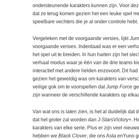
ondersteunende karakters kunnen zijn. Voor dez
dat ze terug komen gezien het een leuke spel m
speelbare vechters die je al onder controle hebt.
Vergeleken met de voorgaande versies, lijkt
Jum
voorgaande versies. Inderdaad was er een verh
het spel uit te breiden. In hun harten zijn het sle
verhaal modus waar je één van de drie teams ki
interactief met andere helden enzovoort. Dit had 
gezien het geweldig was om karakters van verschi
veilige gok om te voorspellen dat
Jump Force
ge
zijn wanneer de verschillende karakters op elka
Van wat ons is laten zien, is het al duidelijk d
dat het groter zal worden dan
J-StarsVictory+
. H
karakters van elke serie. Plus er zijn veel nieuw
hebben we
Black Clover
, die ons Asta enYuno ge