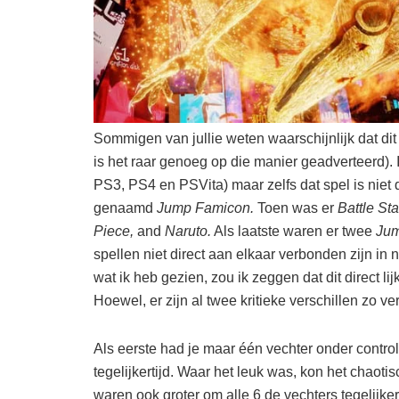
Sommigen van jullie weten waarschijnlijk dat dit
is het raar genoeg op die manier geadverteerd)
PS3, PS4 en PSVita) maar zelfs dat spel is niet
genaamd
Jump Famicon.
Toen was er
Battle St
Piece,
and
Naruto.
Als laatste waren er twee
Jum
spellen niet direct aan elkaar verbonden zijn i
wat ik heb gezien, zou ik zeggen dat dit direct 
Hoewel, er zijn al twee kritieke verschillen zo 
Als eerste had je maar één vechter onder contro
tegelijkertijd. Waar het leuk was, kon het chaotis
waren ook groter om alle 6 de vechters tegelijker