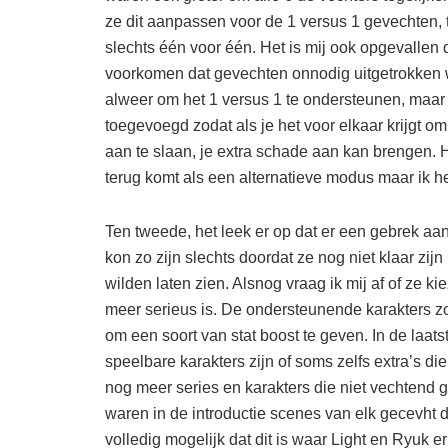
ze dit aanpassen voor de 1 versus 1 gevechten, 
slechts één voor één. Het is mij ook opgevallen d
voorkomen dat gevechten onnodig uitgetrokken 
alweer om het 1 versus 1 te ondersteunen, maar
toegevoegd zodat als je het voor elkaar krijgt o
aan te slaan, je extra schade aan kan brengen. 
terug komt als een alternatieve modus maar ik heb
Ten tweede, het leek er op dat er een gebrek aan
kon zo zijn slechts doordat ze nog niet klaar zi
wilden laten zien. Alsnog vraag ik mij af of ze ki
meer serieus is. De ondersteunende karakters
om een soort van stat boost te geven. In de laat
speelbare karakters zijn of soms zelfs extra’s 
nog meer series en karakters die niet vechtend g
waren in de introductie scenes van elk gecevht die
volledig mogelijk dat dit is waar Light en Ryuk e