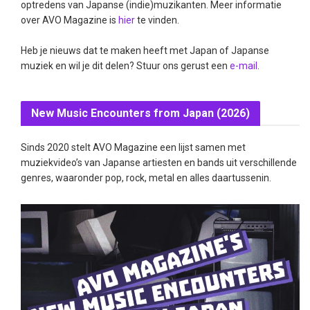
optredens van Japanse (indie)muzikanten. Meer informatie
over AVO Magazine is
hier
te vinden.
Heb je nieuws dat te maken heeft met Japan of Japanse
muziek en wil je dit delen? Stuur ons gerust een
e-mail
.
New Music Encounters from Japan (2026)
Sinds 2020 stelt AVO Magazine een lijst samen met
muziekvideo’s van Japanse artiesten en bands uit verschillende
genres, waaronder pop, rock, metal en alles daartussenin.