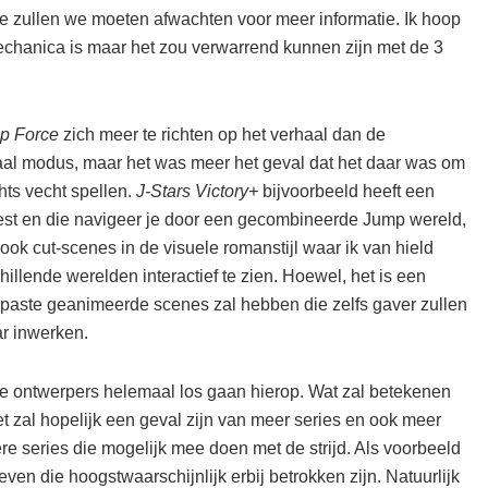
e zullen we moeten afwachten voor meer informatie. Ik hoop
echanica is maar het zou verwarrend kunnen zijn met de 3
p Force
zich meer te richten op het verhaal dan de
aal modus, maar het was meer het geval dat het daar was om
chts vecht spellen.
J-Stars Victory+
bijvoorbeeld heeft een
est en die navigeer je door een gecombineerde Jump wereld,
ook cut-scenes in de visuele romanstijl waar ik van hield
llende werelden interactief te zien. Hoewel, het is een
paste geanimeerde scenes zal hebben die zelfs gaver zullen
ar inwerken.
at de ontwerpers helemaal los gaan hierop. Wat zal betekenen
et zal hopelijk een geval zijn van meer series en ook meer
ere series die mogelijk mee doen met de strijd. Als voorbeeld
ven die hoogstwaarschijnlijk erbij betrokken zijn. Natuurlijk