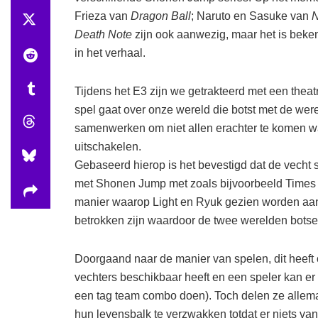
Frieza van
Dragon Ball
; Naruto en Sasuke van
N
Death Note
zijn ook aanwezig, maar het is bekend
in het verhaal.
Tijdens het E3 zijn we getrakteerd met een thea
spel gaat over onze wereld die botst met de we
samenwerken om niet allen erachter te komen wa
uitschakelen.
Gebaseerd hierop is het bevestigd dat de vecht s
met Shonen Jump met zoals bijvoorbeeld Times
manier waarop Light en Ryuk gezien worden aan he
betrokken zijn waardoor de twee werelden botsen. 
Doorgaand naar de manier van spelen, dit heeft 
vechters beschikbaar heeft en een speler kan er
een tag team combo doen). Toch delen ze allema
hun levensbalk te verzwakken totdat er niets van