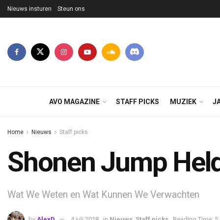
Nieuws insturen
Steun ons
AVO MAGAZINE
STAFF PICKS
MUZIEK
J
Home
Nieuws
Staff picks
Shonen Jump Held
Wat We Weten en Wat Kunnen We Verwachten
by
AlexD
4 juli 2018
in
Nieuws
,
Staff picks
Reading Time: 5