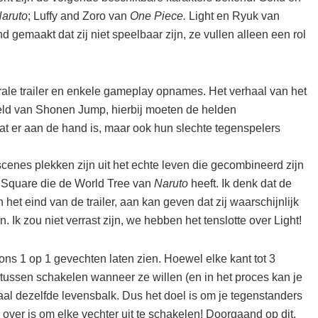
aruto
; Luffy and Zoro van
One Piece.
Light en Ryuk van
 gemaakt dat zij niet speelbaar zijn, ze vullen alleen een rol
trale trailer en enkele gameplay opnames. Het verhaal van het
reld van Shonen Jump, hierbij moeten de helden
t er aan de hand is, maar ook hun slechte tegenspelers
cenes plekken zijn uit het echte leven die gecombineerd zijn
 Square die de World Tree van
Naruto
heeft. Ik denk dat de
t eind van de trailer, aan kan geven dat zij waarschijnlijk
Ik zou niet verrast zijn, we hebben het tenslotte over Light!
ons 1 op 1 gevechten laten zien. Hoewel elke kant tot 3
 tussen schakelen wanneer ze willen (en in het proces kan je
al dezelfde levensbalk. Dus het doel is om je tegenstanders
 over is om elke vechter uit te schakelen! Doorgaand op dit,