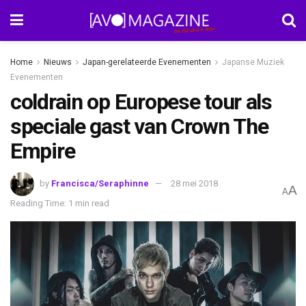
Home
Nieuws
Japan-gerelateerde Evenementen
Japanse Muziek
Evenementen
coldrain op Europese tour als
speciale gast van Crown The
Empire
by
Francisca/Seraphinne
28 mei 2018
A
A
Reading Time: 1 min read