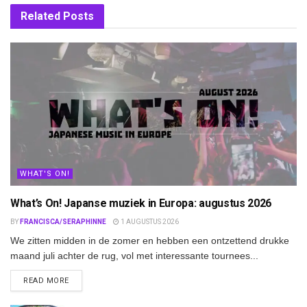
Related
Posts
WHAT'S ON!
What’s On! Japanse muziek in Europa: augustus 2026
BY
FRANCISCA/SERAPHINNE
1 AUGUSTUS 2026
We zitten midden in de zomer en hebben een ontzettend drukke
maand juli achter de rug, vol met interessante tournees...
DETAILS
READ MORE