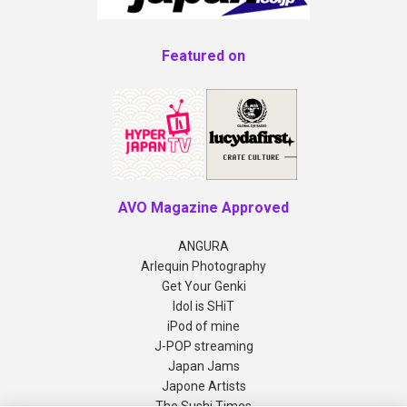
Featured on
AVO Magazine Approved
ANGURA
Arlequin Photography
Get Your Genki
Idol is SHiT
iPod of mine
J-POP streaming
Japan Jams
Japone Artists
The Sushi Times