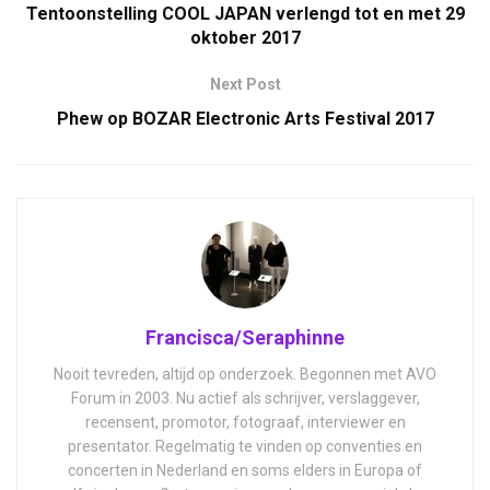
Tentoonstelling COOL JAPAN verlengd tot en met 29
oktober 2017
Next Post
Phew op BOZAR Electronic Arts Festival 2017
Francisca/Seraphinne
Nooit tevreden, altijd op onderzoek. Begonnen met AVO
Forum in 2003. Nu actief als schrijver, verslaggever,
recensent, promotor, fotograaf, interviewer en
presentator. Regelmatig te vinden op conventies en
concerten in Nederland en soms elders in Europa of