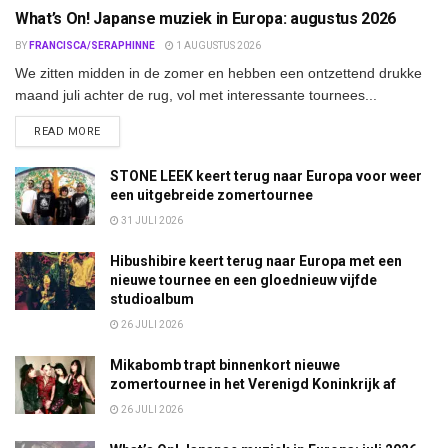
What’s On! Japanse muziek in Europa: augustus 2026
BY
FRANCISCA/SERAPHINNE
1 AUGUSTUS 2026
We zitten midden in de zomer en hebben een ontzettend drukke
maand juli achter de rug, vol met interessante tournees...
DETAILS
READ MORE
STONE LEEK keert terug naar Europa voor weer
een uitgebreide zomertournee
31 JULI 2026
Hibushibire keert terug naar Europa met een
nieuwe tournee en een gloednieuw vijfde
studioalbum
26 JULI 2026
Mikabomb trapt binnenkort nieuwe
zomertournee in het Verenigd Koninkrijk af
26 JULI 2026