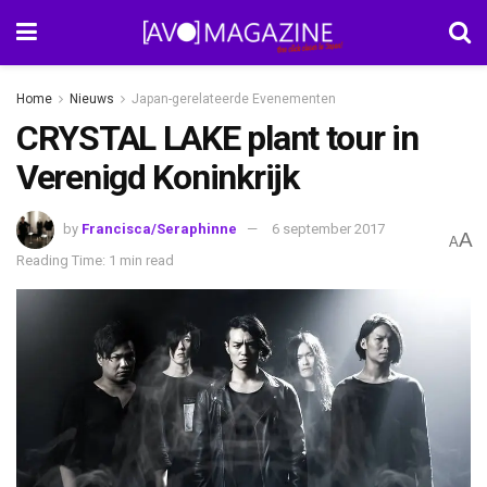
Home
Nieuws
Japan-gerelateerde Evenementen
CRYSTAL LAKE plant tour in
Verenigd Koninkrijk
by
Francisca/Seraphinne
6 september 2017
A
A
Reading Time: 1 min read