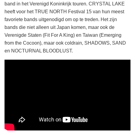
band in het Verenigd Koninkrijk touren. CRYSTAL LAKE
heeft voor het TRUE NORTH Festival 15 van hun meest
favoriete bands uitgenodigd om op te treden. Het zijn
bands die niet alleen uit Japan komen, maar ook de
Verenigde Staten (Fit For A King) en Taiwan (Emerging
from the Cocoon), maar ook coldrain, SHADOWS, SAND
en NOCTURNAL BLOODLUST.