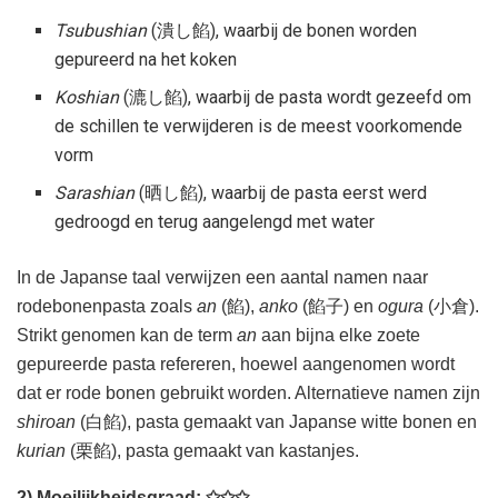
Tsubushian
(潰し餡), waarbij de bonen worden
gepureerd na het koken
Koshian
(漉し餡), waarbij de pasta wordt gezeefd om
de schillen te verwijderen is de meest voorkomende
vorm
Sarashian
(晒し餡), waarbij de pasta eerst werd
gedroogd en terug aangelengd met water
In de Japanse taal verwijzen een aantal namen naar
rodebonenpasta zoals
an
(餡),
anko
(餡子) en
ogura
(小倉).
Strikt genomen kan de term
an
aan bijna elke zoete
gepureerde pasta refereren, hoewel aangenomen wordt
dat er rode bonen gebruikt worden. Alternatieve namen zijn
shiroan
(白餡), pasta gemaakt van Japanse witte bonen en
kurian
(栗餡), pasta gemaakt van kastanjes.
2) Moeilijkheidsgraad:
✩✩✩