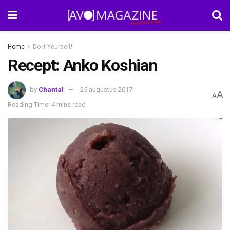
Home
Do It Yourself!
Recept: Anko Koshian
by
Chantal
25 augustus 2017
A
A
Reading Time: 4 mins read