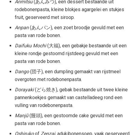
Anmitsu
(あんみつ), een dessert bestaande uit
rodebonenpasta, kleine blokjes agargelei en stukjes
fruit, geserveerd met siroop.
Anpan
(あんパン), een zoet broodje gevuld met een
pasta van rode bonen.
Daifuku
Mochi
(大福), een gebakje bestaande uit een
kleine rondje gestoomd rijstdeeg gevuld met een
pasta van rode bonen.
Dango
(団子), een dumpling gemaakt van rijstmeel
overgoten met rodebonenpasta.
Dorayaki
(どら焼き), gebak bestaande uit twee kleine
pannenkoekjes gemaakt van castelladeeg rond een
vulling van rodebonenpasta.
Manjū
(饅頭), een gestoomde cake gevuld met een
pasta van rode bonen.
Oshiruko
of
Zenzai
, adukibonensoep, vaak geserveerd