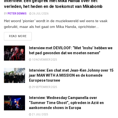
Interview: Een gesprek met Mika Handa over het
verleden, het heden en de toekomst van Mikabomb
BY
PETER DENNIS
26 JULI 2026
Het woord ‘pionier’ wordt in de muziekwereld wel eens te vaak
gebruikt, maar als het gaat om Mika Handa, oprichtster...
DETAILS
READ MORE
Interview met DEVILOOF: “Met ‘Inshu’ hebben we
het pad gevonden dat we moeten nemen”
10 NOVEMBER 2025
Interview: Een chat met Jean-Ken Johnny over 15
jaar MAN WITH A MISSION en de komende
Europese tournee
29 SEPTEMBER 2025
Interview: Wednesday Campanella over
“Summer Time Ghost”, optreden in Azië en
aankomende shows in Europa
21 JULI 2025