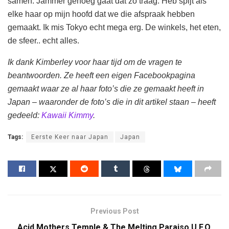
samen. Jammer genoeg gaat dat zo traag. Heb spijt als
elke haar op mijn hoofd dat we die afspraak hebben
gemaakt. Ik mis Tokyo echt mega erg. De winkels, het eten,
de sfeer.. echt alles.
Ik dank Kimberley voor haar tijd om de vragen te
beantwoorden. Ze heeft een eigen Facebookpagina
gemaakt waar ze al haar foto’s die ze gemaakt heeft in
Japan – waaronder de foto’s die in dit artikel staan – heeft
gedeeld:
Kawaii Kimmy
.
Tags:
Eerste Keer naar Japan
Japan
Previous Post
Acid Mothers Temple & The Melting Paraiso U.F.O.