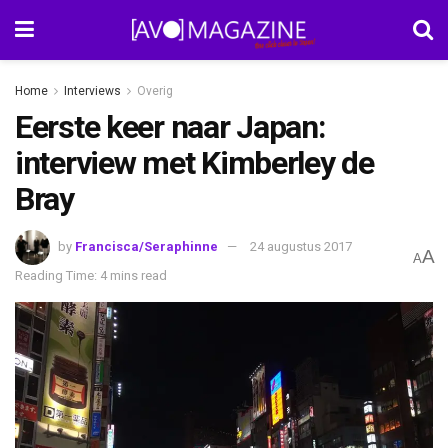
Home
Interviews
Overig
Eerste keer naar Japan:
interview met Kimberley de
Bray
by
Francisca/Seraphinne
24 augustus 2017
A
A
Reading Time: 4 mins read