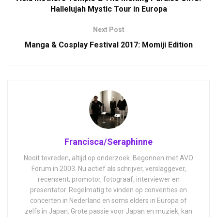
Hallelujah Mystic Tour in Europa
Next Post
Manga & Cosplay Festival 2017: Momiji Edition
Francisca/Seraphinne
Nooit tevreden, altijd op onderzoek. Begonnen met AVO
Forum in 2003. Nu actief als schrijver, verslaggever,
recensent, promotor, fotograaf, interviewer en
presentator. Regelmatig te vinden op conventies en
concerten in Nederland en soms elders in Europa of
zelfs in Japan. Grote passie voor Japan en muziek, kan