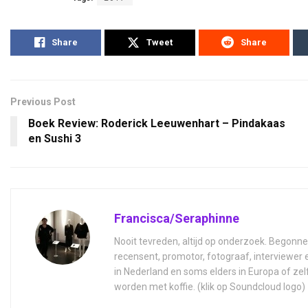
Share
Tweet
Share
Previous Post
Boek Review: Roderick Leeuwenhart – Pindakaas
en Sushi 3
Francisca/Seraphinne
Nooit tevreden, altijd op onderzoek. Begonne
recensent, promotor, fotograaf, interviewer
in Nederland en soms elders in Europa of zel
worden met koffie. (klik op Soundcloud logo)