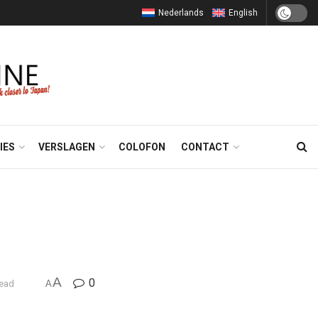
Nederlands
English
IES
VERSLAGEN
COLOFON
CONTACT
A
0
read
A