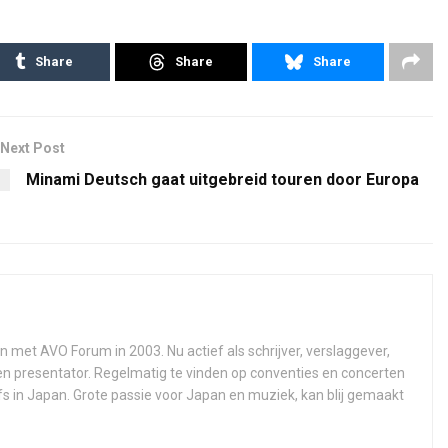
Share
Share
Share
Next Post
Minami Deutsch gaat uitgebreid touren door Europa
n met AVO Forum in 2003. Nu actief als schrijver, verslaggever,
 en presentator. Regelmatig te vinden op conventies en concerten
fs in Japan. Grote passie voor Japan en muziek, kan blij gemaakt