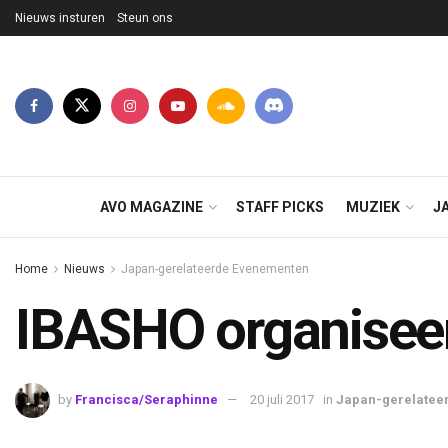
Nieuws insturen
Steun ons
AVO MAGAZINE
STAFF PICKS
MUZIEK
J
Home
Nieuws
Japan-gerelateerde Evenementen
IBASHO organisee
by
Francisca/Seraphinne
20 juli 2017
in
Japan-gerelatee