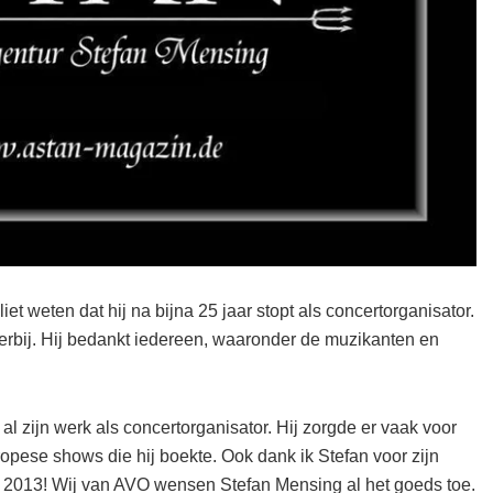
t weten dat hij na bijna 25 jaar stopt als concertorganisator.
 erbij. Hij bedankt iedereen, waaronder de muzikanten en
l zijn werk als concertorganisator. Hij zorgde er vaak voor
opese shows die hij boekte. Ook dank ik Stefan voor zijn
 2013! Wij van AVO wensen Stefan Mensing al het goeds toe.