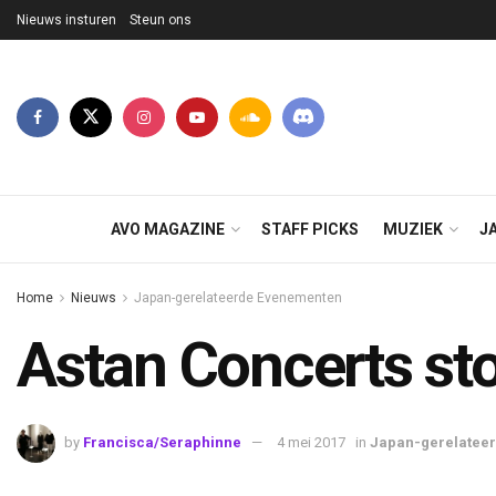
Nieuws insturen
Steun ons
AVO MAGAZINE
STAFF PICKS
MUZIEK
J
Home
Nieuws
Japan-gerelateerde Evenementen
Astan Concerts sto
by
Francisca/Seraphinne
4 mei 2017
in
Japan-gerelatee