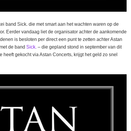
kei band Sick. die met smart aan het wachten waren op de
or.
Eerder vandaag liet de organisator achter de aankomende
nen is besloten per direct een punt te zetten achter Astan
r met de band
Sick.
– die gepland stond in september van dit
e heeft gekocht via Astan Concerts, krijgt het geld zo snel