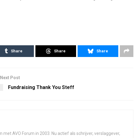
Share
Share
Share
Next Post
Fundraising Thank You Steff
n met AVO Forum in 2003. Nu actief als schrijver, verslaggever,