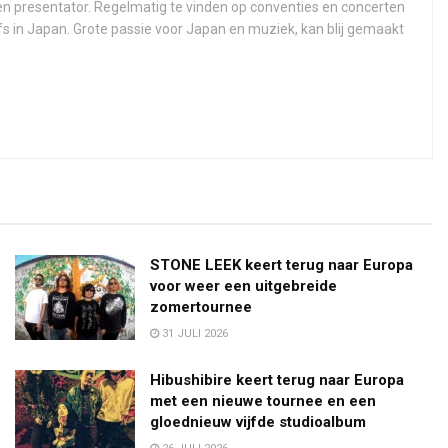
 en presentator. Regelmatig te vinden op conventies en concerten
fs in Japan. Grote passie voor Japan en muziek, kan blij gemaakt
STONE LEEK keert terug naar Europa
voor weer een uitgebreide
zomertournee
31 JULI 2026
Hibushibire keert terug naar Europa
met een nieuwe tournee en een
gloednieuw vijfde studioalbum