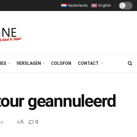
Nederlands
English
IES
VERSLAGEN
COLOFON
CONTACT
tour geannuleerd
A
0
ad
A