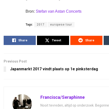
Bron:
Stefan van Astan Concerts
Tags:
2017
europese tour
Share
Tweet
Share
Previous Post
Japanmarkt 2017 vindt plaats op 1e pinksterdag
Francisca/Seraphinne
Nooit tevreden, altijd op onderzoek. Begonne