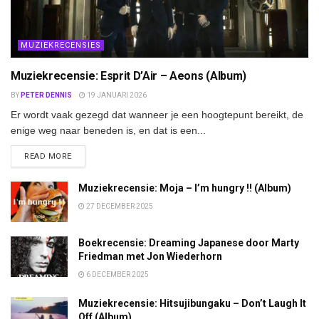
MUZIEKRECENSIES
Muziekrecensie: Esprit D’Air – Aeons (Album)
BY
PETER DENNIS
19 JANUARI 2026
Er wordt vaak gezegd dat wanneer je een hoogtepunt bereikt, de
enige weg naar beneden is, en dat is een...
DETAILS
READ MORE
Muziekrecensie: Moja – I’m hungry !! (Album)
27 DECEMBER 2025
Boekrecensie: Dreaming Japanese door Marty
Friedman met Jon Wiederhorn
6 DECEMBER 2025
Muziekrecensie: Hitsujibungaku – Don’t Laugh It
Off (Album)