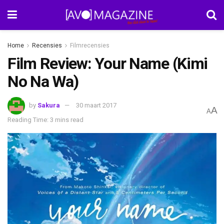
Home
Recensies
Filmrecensies
Film Review: Your Name (Kimi
No Na Wa)
by
Sakura
30 maart 2017
A
A
Reading Time: 3 mins read