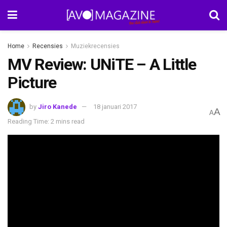
Home
Recensies
Muziekrecensies
MV Review: UNiTE – A Little
Picture
by
Jiro Kanede
18 januari 2017
A
A
Reading Time: 2 mins read