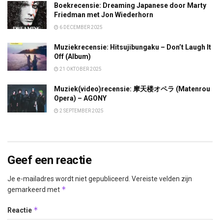
Boekrecensie: Dreaming Japanese door Marty
Friedman met Jon Wiederhorn
6 DECEMBER 2025
Muziekrecensie: Hitsujibungaku – Don’t Laugh It
Off (Album)
21 OKTOBER 2025
Muziek(video)recensie: 摩天楼オペラ (Matenrou
Opera) – AGONY
2 SEPTEMBER 2025
Geef een reactie
Je e-mailadres wordt niet gepubliceerd.
Vereiste velden zijn
*
gemarkeerd met
*
Reactie