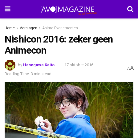
Home
Verslagen
Anime Evenementen
Nishicon 2016: zeker geen
Animecon
by
Hasegawa Kaito
17 oktober 2016
A
A
Reading Time: 3 mins read