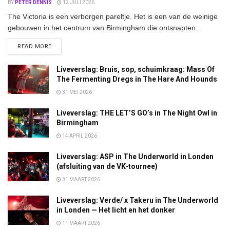
BY
PETER DENNIS
12 JULI 2026
The Victoria is een verborgen pareltje. Het is een van de weinige
gebouwen in het centrum van Birmingham die ontsnapten...
DETAILS
READ MORE
Liveverslag: Bruis, sop, schuimkraag: Mass Of
The Fermenting Dregs in The Hare And Hounds
31 MEI 2026
Liveverslag: THE LET’S GO’s in The Night Owl in
Birmingham
14 APRIL 2026
Liveverslag: ASP in The Underworld in Londen
(afsluiting van de VK-tournee)
31 MAART 2026
Liveverslag: Verde/ x Takeru in The Underworld
in Londen — Het licht en het donker
11 MAART 2026