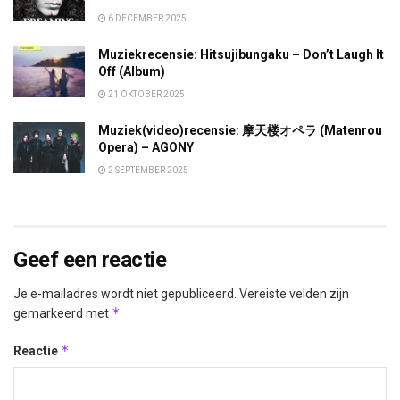
6 DECEMBER 2025
Muziekrecensie: Hitsujibungaku – Don’t Laugh It
Off (Album)
21 OKTOBER 2025
Muziek(video)recensie: 摩天楼オペラ (Matenrou
Opera) – AGONY
2 SEPTEMBER 2025
Geef een reactie
Je e-mailadres wordt niet gepubliceerd.
Vereiste velden zijn
*
gemarkeerd met
*
Reactie