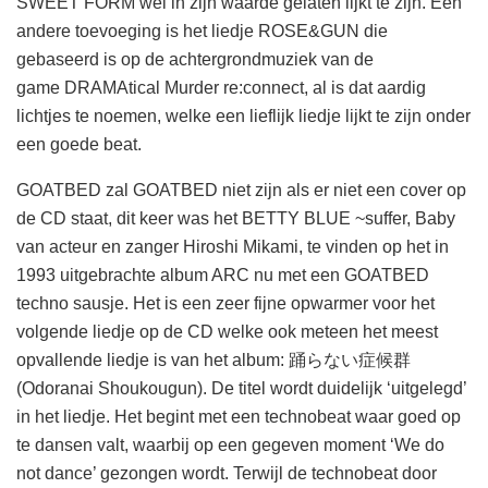
SWEET FORM wel in zijn waarde gelaten lijkt te zijn. Een
andere toevoeging is het liedje ROSE&GUN die
gebaseerd is op de achtergrondmuziek van de
game DRAMAtical Murder re:connect, al is dat aardig
lichtjes te noemen, welke een lieflijk liedje lijkt te zijn onder
een goede beat.
GOATBED zal GOATBED niet zijn als er niet een cover op
de CD staat, dit keer was het BETTY BLUE ~suffer, Baby
van acteur en zanger Hiroshi Mikami, te vinden op het in
1993 uitgebrachte album ARC nu met een GOATBED
techno sausje. Het is een zeer fijne opwarmer voor het
volgende liedje op de CD welke ook meteen het meest
opvallende liedje is van het album: 踊らない症候群
(Odoranai Shoukougun). De titel wordt duidelijk ‘uitgelegd’
in het liedje. Het begint met een technobeat waar goed op
te dansen valt, waarbij op een gegeven moment ‘We do
not dance’ gezongen wordt. Terwijl de technobeat door