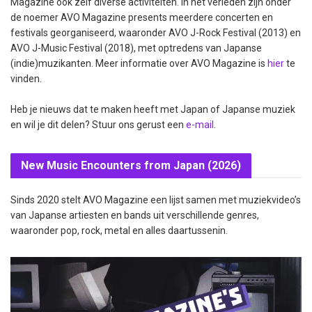
Magazine ook zelf diverse activiteiten. In het verleden zijn onder
de noemer AVO Magazine presents meerdere concerten en
festivals georganiseerd, waaronder AVO J-Rock Festival (2013) en
AVO J-Music Festival (2018), met optredens van Japanse
(indie)muzikanten. Meer informatie over AVO Magazine is
hier
te
vinden.
Heb je nieuws dat te maken heeft met Japan of Japanse muziek
en wil je dit delen? Stuur ons gerust een
e-mail
.
New Music Encounters from Japan (2026)
Sinds 2020 stelt AVO Magazine een lijst samen met muziekvideo’s
van Japanse artiesten en bands uit verschillende genres,
waaronder pop, rock, metal en alles daartussenin.