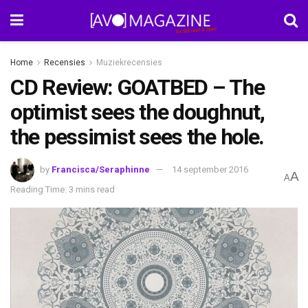
Home
Recensies
Muziekrecensies
CD Review: GOATBED – The
optimist sees the doughnut,
the pessimist sees the hole.
by
Francisca/Seraphinne
14 september 2016
A
A
Reading Time: 3 mins read