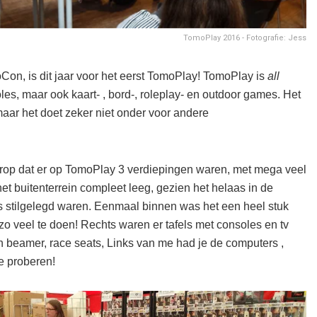
TomoPlay 2016 - Fotografie: Jess
n, is dit jaar voor het eerst TomoPlay! TomoPlay is
all
les, maar ook kaart- , bord-, roleplay- en outdoor games. Het
maar het doet zeker niet onder voor andere
 erop dat er op TomoPlay 3 verdiepingen waren, met mega veel
et buitenterrein compleet leeg, gezien het helaas in de
 stilgelegd waren. Eenmaal binnen was het een heel stuk
 zo veel te doen! Rechts waren er tafels met consoles en tv
 beamer, race seats, Links van me had je de computers ,
e proberen!