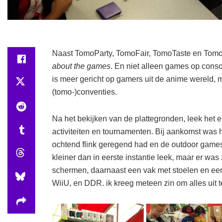
Naast TomoParty, TomoFair, TomoTaste en TomoCo
about the games
. En niet alleen games op conso
is meer gericht op gamers uit de anime wereld, 
(tomo-)conventies.
Na het bekijken van de plattegronden, leek het
activiteiten en tournamenten. Bij aankomst was h
ochtend flink geregend had en de outdoor games
kleiner dan in eerste instantie leek, maar er was
schermen, daarnaast een vak met stoelen en een
WiiU, en DDR. ik kreeg meteen zin om alles uit t