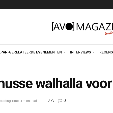
APAN-GERELATEERDE EVENEMENTEN
INTERVIEWS
RECENS
nusse walhalla voo
A
0
Reading Time: 4 mins read
A