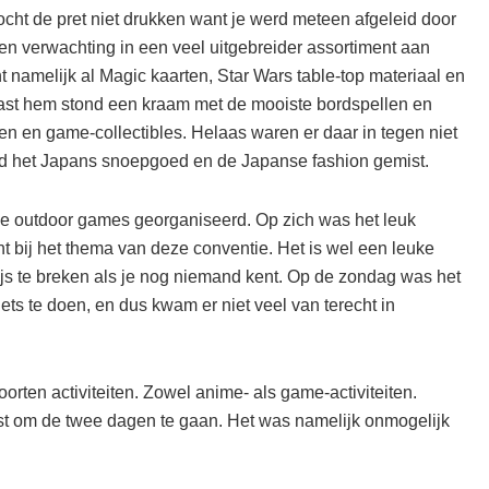
ocht de pret niet drukken want je werd meteen afgeleid door
en verwachting in een veel uitgebreider assortiment aan
 namelijk al Magic kaarten, Star Wars table-top materiaal en
st hem stond een kraam met de mooiste bordspellen en
n en game-collectibles. Helaas waren er daar in tegen niet
rd het Japans snoepgoed en de Japanse fashion gemist.
 de outdoor games georganiseerd. Op zich was het leuk
t bij het thema van deze conventie. Het is wel een leuke
js te breken als je nog niemand kent. Op de zondag was het
iets te doen, en dus kwam er niet veel van terecht in
rten activiteiten. Zowel anime- als game-activiteiten.
st om de twee dagen te gaan. Het was namelijk onmogelijk