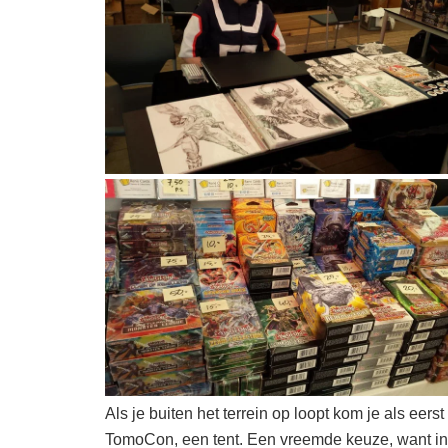
Als je buiten het terrein op loopt kom je als eer
TomoCon, een tent. Een vreemde keuze, want in 