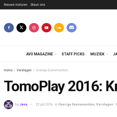
Nieuws insturen
Steun ons
AVO MAGAZINE
STAFF PICKS
MUZIEK
J
Home
Verslagen
Overige Evenementen
TomoPlay 2016: K
by
Jess
22 juli 2016
in
Overige Evenementen
,
Verslagen