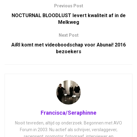
Previous Post
NOCTURNAL BLOODLUST levert kwaliteit af in de
Melkweg
Next Post
AiRI komt met videoboodschap voor Abunai! 2016
bezoekers
Francisca/Seraphinne
Nooit tevreden, altijd op onderzoek. Begonnen met AVO
Forum in 2003. Nu actief als schrijver, verslaggever,
recensent, promotor, fotograaf, interviewer en