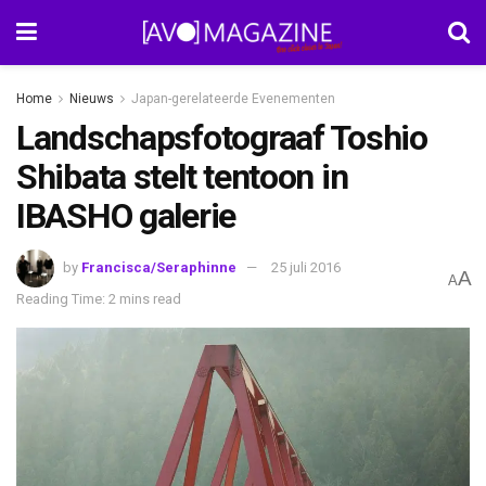
Home
Nieuws
Japan-gerelateerde Evenementen
Landschapsfotograaf Toshio
Shibata stelt tentoon in
IBASHO galerie
by
Francisca/Seraphinne
25 juli 2016
A
A
Reading Time: 2 mins read