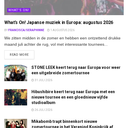
WHAT'S ON!
What’s On! Japanse muziek in Europa: augustus 2026
BY
FRANCISCA/SERAPHINNE
1 AUGUSTUS 2026
We zitten midden in de zomer en hebben een ontzettend drukke
maand juli achter de rug, vol met interessante tournees...
DETAILS
READ MORE
STONE LEEK keert terug naar Europa voor weer
een uitgebreide zomertournee
31 JULI 2026
Hibushibire keert terug naar Europa met een
nieuwe tournee en een gloednieuw vijfde
studioalbum
26 JULI 2026
Mikabomb trapt binnenkort nieuwe
zomertournee in het Verenigd Koninkrijk af