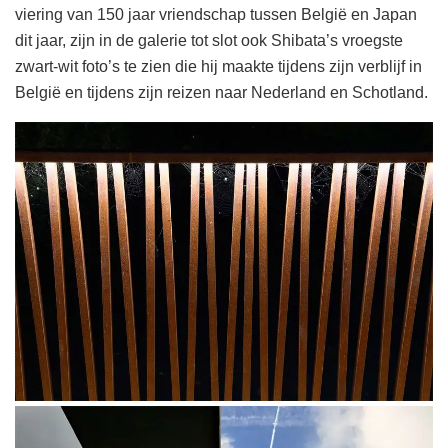
viering van 150 jaar vriendschap tussen België en Japan
dit jaar, zijn in de galerie tot slot ook Shibata’s vroegste
zwart-wit foto’s te zien die hij maakte tijdens zijn verblijf in
België en tijdens zijn reizen naar Nederland en Schotland.