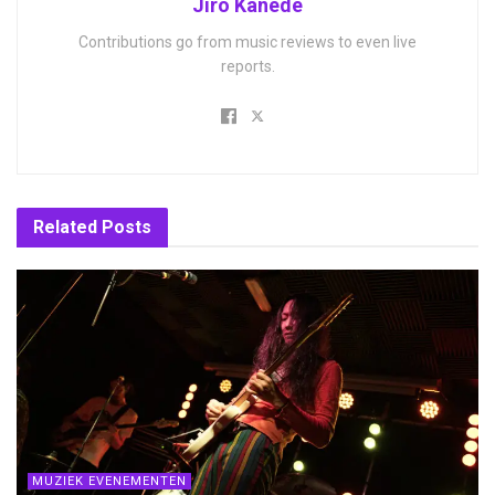
Jiro Kanede
Contributions go from music reviews to even live
reports.
Related
Posts
MUZIEK EVENEMENTEN