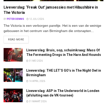
Liveverslag: ‘Freak Out’ jamsessies met Hibushibire in
The Victoria
BY
PETER DENNIS
12 JULI 2026
The Victoria is een verborgen pareltje. Het is een van de weinige
gebouwen in het centrum van Birmingham die ontsnapten...
DETAILS
READ MORE
Liveverslag: Bruis, sop, schuimkraag: Mass Of
The Fermenting Dregs in The Hare And Hounds
31 MEI 2026
Liveverslag: THE LET’S GO’s in The Night Owl in
Birmingham
14 APRIL 2026
Liveverslag: ASP in The Underworld in Londen
(afsluiting van de VK-tournee)
31 MAART 2026