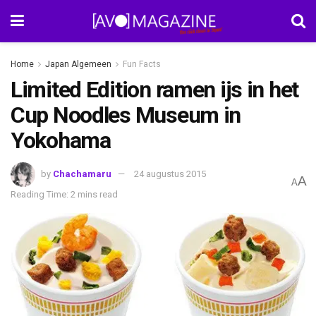
Home
Japan Algemeen
Fun Facts
Limited Edition ramen ijs in het
Cup Noodles Museum in
Yokohama
by
Chachamaru
24 augustus 2015
A
A
Reading Time: 2 mins read