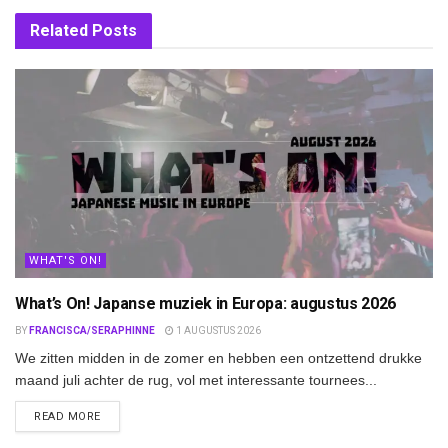
Related
Posts
WHAT'S ON!
What’s On! Japanse muziek in Europa: augustus 2026
BY
FRANCISCA/SERAPHINNE
1 AUGUSTUS 2026
We zitten midden in de zomer en hebben een ontzettend drukke
maand juli achter de rug, vol met interessante tournees...
DETAILS
READ MORE