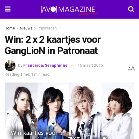
Home
Nieuws
Prijsvragen
Win: 2 x 2 kaartjes voor
GangLioN in Patronaat
by
Francisca/Seraphinne
16 maart 2015
A
A
Reading Time: 1 min read