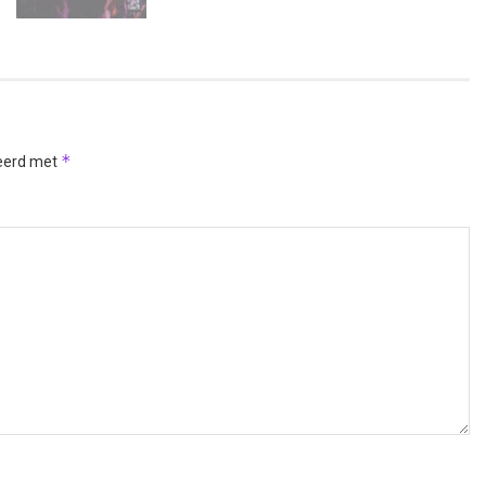
*
keerd met