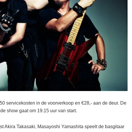
,50 servicekosten in de voorverkoop en €28,- aan de deur. De
de show gaat om 19.15 uur van start.
rist Akira Takasaki, Masayoshi Yamashita speelt de basgitaar