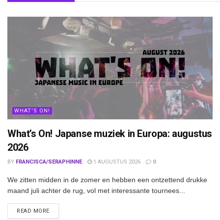
WHAT'S ON!
What’s On! Japanse muziek in Europa: augustus
2026
BY
FRANCISCA/SERAPHINNE
1 AUGUSTUS 2026
0
We zitten midden in de zomer en hebben een ontzettend drukke
maand juli achter de rug, vol met interessante tournees...
DETAILS
READ MORE