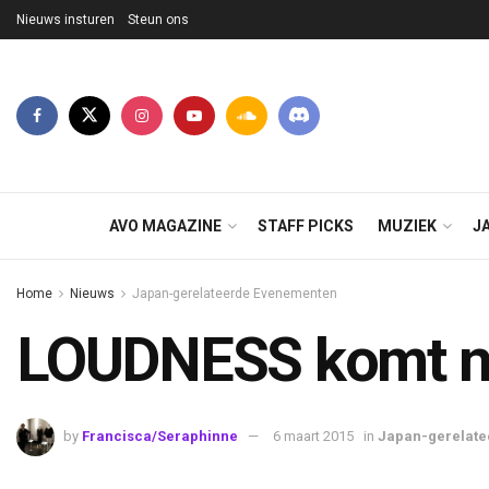
Nieuws insturen
Steun ons
AVO MAGAZINE
STAFF PICKS
MUZIEK
J
Home
Nieuws
Japan-gerelateerde Evenementen
LOUDNESS komt n
by
Francisca/Seraphinne
6 maart 2015
in
Japan-gerelat