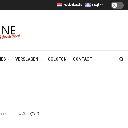
Nederlands
English
IES
VERSLAGEN
COLOFON
CONTACT
A
0
read
A