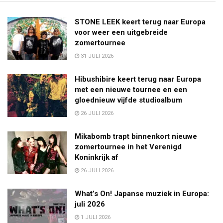
STONE LEEK keert terug naar Europa
voor weer een uitgebreide
zomertournee
31 JULI 2026
Hibushibire keert terug naar Europa
met een nieuwe tournee en een
gloednieuw vijfde studioalbum
26 JULI 2026
Mikabomb trapt binnenkort nieuwe
zomertournee in het Verenigd
Koninkrijk af
26 JULI 2026
What’s On! Japanse muziek in Europa:
juli 2026
1 JULI 2026