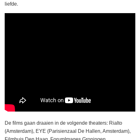
liefde.
De films gaan draaien in de volgende theaters: Rialto
(Amsterdam), EYE (Parisienzaal De Hallen, Amsterdam),
Filmhuis Den Haag, ForumImages Groningen,