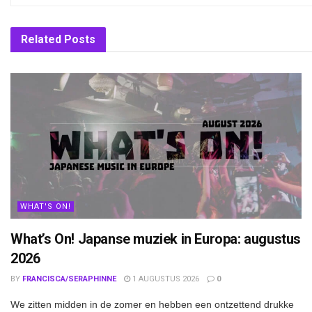
Related
Posts
WHAT'S ON!
What’s On! Japanse muziek in Europa: augustus
2026
BY
FRANCISCA/SERAPHINNE
1 AUGUSTUS 2026
0
We zitten midden in de zomer en hebben een ontzettend drukke