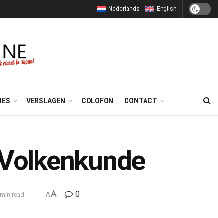
Nederlands
English
IES
VERSLAGEN
COLOFON
CONTACT
n Volkenkunde
A
0
 min read
A