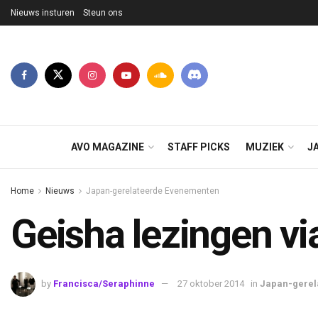
Nieuws insturen
Steun ons
AVO MAGAZINE
STAFF PICKS
MUZIEK
J
Home
Nieuws
Japan-gerelateerde Evenementen
Geisha lezingen vi
by
Francisca/Seraphinne
27 oktober 2014
in
Japan-gerel