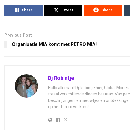
Share
Tweet
Share
Previous Post
Organisatie MIA komt met RETRO MIA!
Dj Robintje
Hallo allemaal! Dj Robintje hier, Global Moder
totaal verschillende dingen bestaan. Van per
beschrijvingen, en nieuwtjes en ontdekkinge
op het forum welkom!