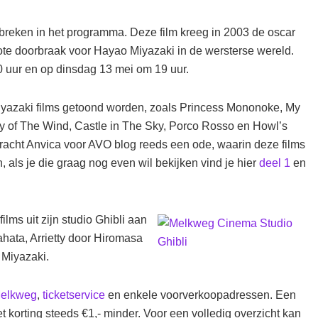
tbreken in het programma. Deze film kreeg in 2003 de oscar
ote doorbraak voor Hayao Miyazaki in de wersterse wereld.
 uur en op dinsdag 13 mei om 19 uur.
iyazaki films getoond worden, zoals Princess Mononoke, My
y of The Wind, Castle in The Sky, Porco Rosso en Howl’s
racht Anvica voor AVO blog reeds een ode, waarin deze films
 als je die graag nog even wil bekijken vind je hier
deel 1
en
lms uit zijn studio Ghibli aan
hata, Arrietty door Hiromasa
 Miyazaki.
elkweg
,
ticketservice
en enkele voorverkoopadressen. Een
met korting steeds €1,- minder. Voor een volledig overzicht kan