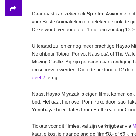
Daarnaast kan zeker ook
Spirited Away
niet on
voor Beste Animatiefilm en betekende ook de gr
Deze wordt vertoond op 11 mei om zondag 13.30
Uiteraard zullen er nog meer prachtige Hayao M
Neighbour Totoro, Ponyo, Nausicaä of The Valle
Moving Castle. Bij zijn pensioen aankondiging b
omschreven werden. Die ode bestond uit 2 delen,
deel 2
terug.
Naast Hayao Miyazaki’s eigen films, komen ook fi
bod. Het gaat hier over Pom Poko door Isao Taka
Yonobayashi en Tales From Earthsea door Goro
Tickets voor dit filmfestival zijn verkrijgbaar via
M
kaartje kost je naar gelang de film €8,- of €9,-, 