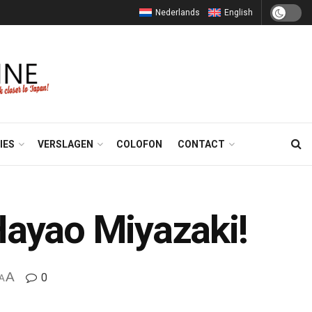
Nederlands
English
IES
VERSLAGEN
COLOFON
CONTACT
ayao Miyazaki!
A
0
A