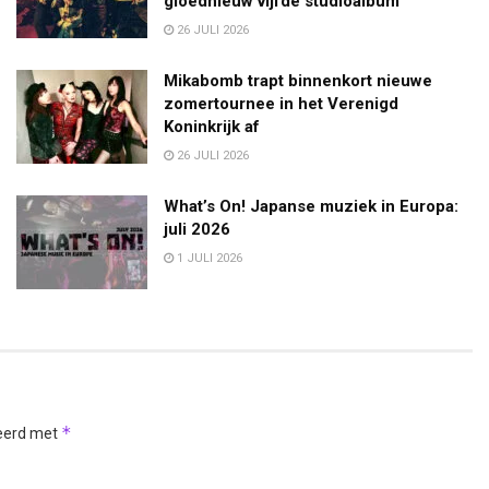
gloednieuw vijfde studioalbum
26 JULI 2026
Mikabomb trapt binnenkort nieuwe
zomertournee in het Verenigd
Koninkrijk af
26 JULI 2026
What’s On! Japanse muziek in Europa:
juli 2026
1 JULI 2026
*
keerd met