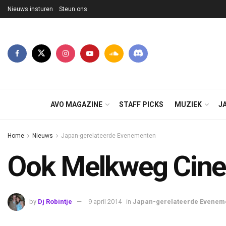
Nieuws insturen
Steun ons
AVO MAGAZINE
STAFF PICKS
MUZIEK
J
Home
Nieuws
Japan-gerelateerde Evenementen
Ook Melkweg Cine
by
Dj Robintje
9 april 2014
in
Japan-gerelateerde Evenem