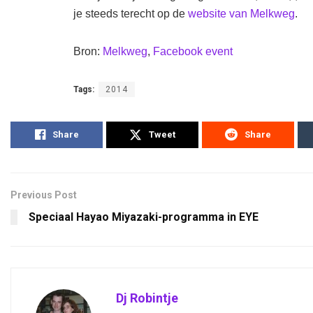
je steeds terecht op de
website van Melkweg
.
Bron:
Melkweg
,
Facebook event
Tags:
2014
Share
Tweet
Share
Previous Post
Speciaal Hayao Miyazaki-programma in EYE
Dj Robintje