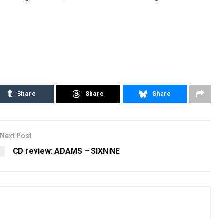
Share
Share
Share
Next Post
CD review: ADAMS – SIXNINE