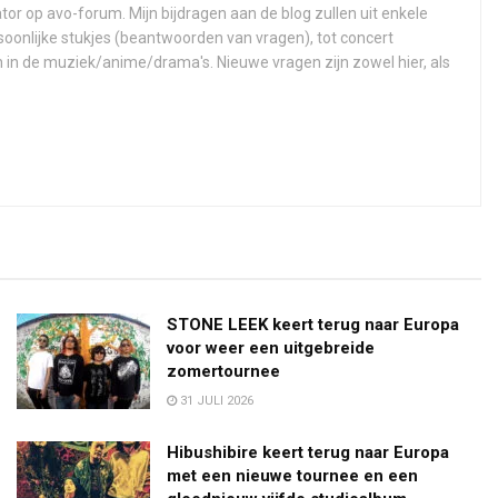
ator op avo-forum. Mijn bijdragen aan de blog zullen uit enkele
soonlijke stukjes (beantwoorden van vragen), tot concert
n in de muziek/anime/drama's. Nieuwe vragen zijn zowel hier, als
STONE LEEK keert terug naar Europa
voor weer een uitgebreide
zomertournee
31 JULI 2026
Hibushibire keert terug naar Europa
met een nieuwe tournee en een