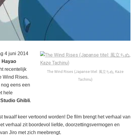
g 4 juni 2014
n
Hayao
t recentelijk
The Wind Rises (Japanse titel: 風立ちぬ, Kaze
The Wind Rises.
Tachinu)
 nog eens een
t hele
n
Studio Ghibli
.
efst twaalf keer vertoond worden! De film brengt het verhaal van
Het verhaal zit boordevol liefde, doorzettingsvermogen en
 van Jiro met zich meebrengt.