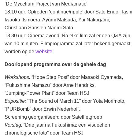
‘De Mycelium Project van Mediamatic’
18.10 uur: Optreden ‘continue/ripple’ door Sato Endo, Tashi
Iwaoka, Ismoera, Ayumi Matsuda, Yui Nakogami,
Christiaan Saris en Naomi Sato.
18.30 uur: Cinema avond. Na elke film zal er een Q&A zijn
van 10 minuten. Filmprogramma zal later bekend gemaakt
worden op de
website
.
Doorlopend programma over de gehele dag
Workshops:
“Hope Step Post” door Masaoki Oyamada,
“Fukushima Namazu” door Arne Hendriks,
“Jumping-Power Plant” door Team HSJ
Expositie:
“The Sound of March 11” door Yota Morimoto,
“PURBomb” door Erwin Nederhoff,
Screening georganiseerd door Satellietgroep
Verslag:
“Drie jaar na Fukushima: een visueel en
chronologische foto” door Team HSJ