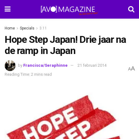
Home
Specials
3.11
Hope Step Japan! Drie jaar na
de ramp in Japan
by
Francisca/Seraphinne
21 februari 2014
A
A
Reading Time: 2 mins read