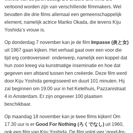
vertoond worden zijn van verschillende filmmakers. Wel
bevatten die drie films allemaal een gemeenschappelijk
element, namelijk actrice Mariko Okada, die tevens Kiju
Yoshida’s vrouw is.
Op donderdag 7 november kan je de film
Impasse (炎と女)
uit 1967 gaan kijken. Het verhaal gaat over een voor die
tijd erg controversieel onderwerp, namelijk een koppel dat
hun zoon kreeg via kunstmatige inseminatie en hoe dat
gegeven een afstand tussen hen creëerde. Deze film werd
door Kiju Yoshida geregisseerd en duurt 101 minuten. Hij
zal beginnen om 19.00 uur in het Ketelhuis, Pazzanistraat
4 in Amsterdam. Er zijn ongeveer 100 plaatsen
beschikbaar.
Op maandag 18 november kan je twee films kijken! Om
17.30 uur is er
Good For Nothing (ろくでなし)
uit 1960,
ook een film van Kiju Yoshida. De film volgt vier ‘good-for-