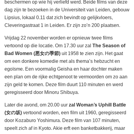
beschermen op wie hij verliefd werd. Beide films van deze
dag zijn te bezoeken in de Universiteit van Leiden, gebouw
Lipsius, lokaal 0.11 dat zich bevindt op gelijkvloers,
Cleveringastraat 1 in Leiden. Er zijn zo’n 200 plaatsen.
Vrijdag 22 november worden er opnieuw twee films
vertoond op die locatie. Om 17.30 uur zal
The Season of
Bad Women (悪女の季節)
uit 1958 te zien zijn. Het gaat
om een donkere komedie met als thema’s hebzucht en
egoïsme. Een voormalig Geisha en haar dochter maken
een plan om de rijke echtgenoot te vermoorden om zo aan
zijn geld te komen. Deze film duurt 110 minuten en werd
geregisseerd door Minoru Shibuya.
Later die avond, om 20.00 uur
zal Woman’s Uphill Battle
(女の坂)
vertoond worden, een film uit 1960, geregisseerd
door Kozaburo Yoshimura. Deze film van 107 minuten,
speelt zich af in Kyoto. Akie erft een banketbakkerij, maar