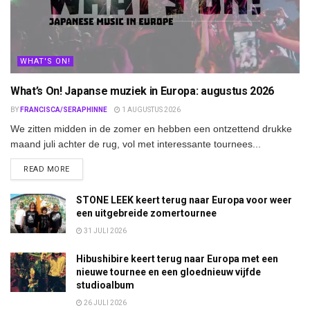
WHAT'S ON!
What’s On! Japanse muziek in Europa: augustus 2026
BY
FRANCISCA/SERAPHINNE
1 AUGUSTUS 2026
We zitten midden in de zomer en hebben een ontzettend drukke
maand juli achter de rug, vol met interessante tournees...
DETAILS
READ MORE
STONE LEEK keert terug naar Europa voor weer
een uitgebreide zomertournee
31 JULI 2026
Hibushibire keert terug naar Europa met een
nieuwe tournee en een gloednieuw vijfde
studioalbum
26 JULI 2026