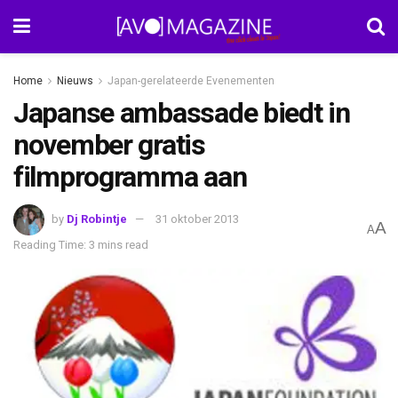
Home
Nieuws
Japan-gerelateerde Evenementen
Japanse ambassade biedt in
november gratis
filmprogramma aan
by
Dj Robintje
31 oktober 2013
A
A
Reading Time: 3 mins read