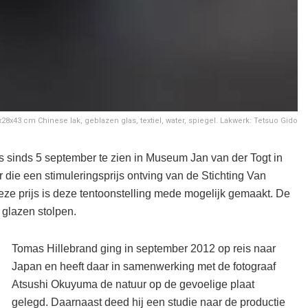
x28x43 cm Chinese lak, geblazen glas, textiel, water, spiegel. Lakwerk: Tetsuo Gido
is sinds 5 september te zien in Museum Jan van der Togt in
die een stimuleringsprijs ontving van de Stichting Van
deze prijs is deze tentoonstelling mede mogelijk gemaakt. De
 glazen stolpen.
Tomas Hillebrand ging in september 2012 op reis naar
Japan en heeft daar in samenwerking met de fotograaf
Atsushi Okuyuma de natuur op de gevoelige plaat
gelegd. Daarnaast deed hij een studie naar de productie