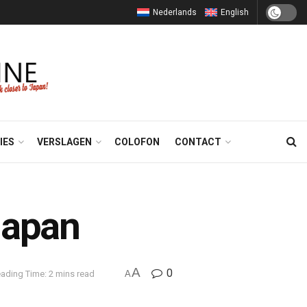
Nederlands
English
IES
VERSLAGEN
COLOFON
CONTACT
Japan
A
0
ading Time: 2 mins read
A