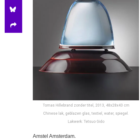
Tomas Hillebrand zonder titel, 2013, 48x28x43 cm
Chinese lak, geblazen glas, textiel, water, spiegel.
Lakwerk: Tetsuo Gido
Amstel Amsterdam.