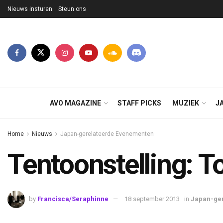
Nieuws insturen
Steun ons
AVO MAGAZINE
STAFF PICKS
MUZIEK
J
Home
Nieuws
Japan-gerelateerde Evenementen
Tentoonstelling: T
by
Francisca/Seraphinne
18 september 2013
in
Japan-ge