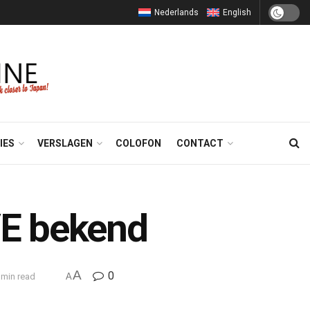
Nederlands
English
IES
VERSLAGEN
COLOFON
CONTACT
VE bekend
A
0
 min read
A