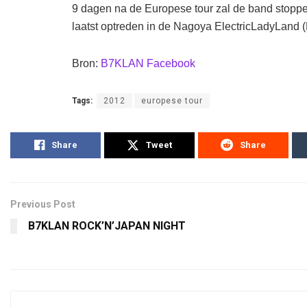
9 dagen na de Europese tour zal de band stoppen 
laatst optreden in de Nagoya ElectricLadyLand (
Bron:
B7KLAN Facebook
Tags:
2012
europese tour
Share
Tweet
Share
Previous Post
B7KLAN ROCK’N’JAPAN NIGHT