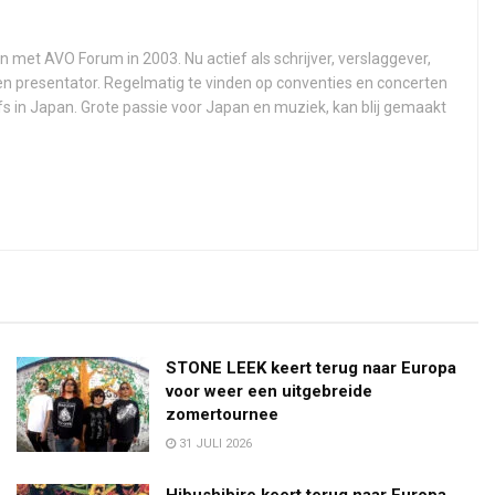
n met AVO Forum in 2003. Nu actief als schrijver, verslaggever,
 en presentator. Regelmatig te vinden op conventies en concerten
fs in Japan. Grote passie voor Japan en muziek, kan blij gemaakt
STONE LEEK keert terug naar Europa
voor weer een uitgebreide
zomertournee
31 JULI 2026
Hibushibire keert terug naar Europa