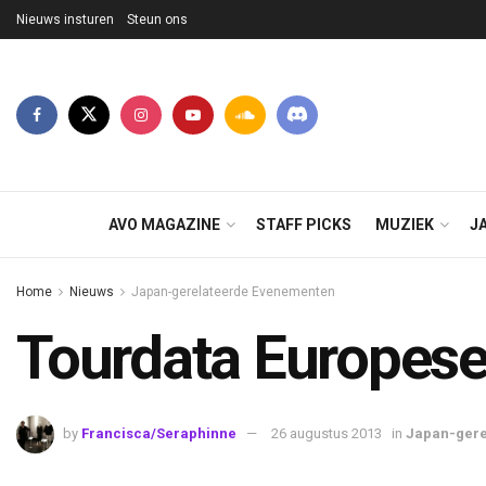
Nieuws insturen
Steun ons
AVO MAGAZINE
STAFF PICKS
MUZIEK
J
Home
Nieuws
Japan-gerelateerde Evenementen
Tourdata Europese
by
Francisca/Seraphinne
26 augustus 2013
in
Japan-gere