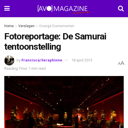
Home
Verslagen
Overige Evenementen
Fotoreportage: De Samurai
tentoonstelling
by
Francisca/Seraphinne
18 april 2013
A
A
Reading Time: 1 min read