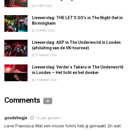
31 MEI 2026
Liveverslag: THE LET’S GO’s in The Night Owl in
Birmingham
14 APRIL 2026
Liveverslag: ASP in The Underworld in Londen
(afsluiting van de VK-tournee)
31 MAART 2026
Liveverslag: Verde/ x Takeru in The Underworld
in Londen — Het licht en het donker
11 MAART 2026
Comments
4
goudvliegje
13 jaar geleden
Lieve Francisca Wat een mooie foto’s heb jij gemaakt. En wat