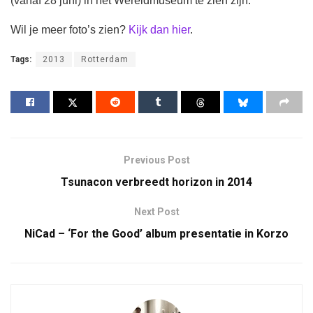
(vanaf 28 juni) in het Wereldmuseum te zien zijn.
Wil je meer foto’s zien?
Kijk dan hier
.
Tags:
2013
Rotterdam
Previous Post
Tsunacon verbreedt horizon in 2014
Next Post
NiCad – ‘For the Good’ album presentatie in Korzo