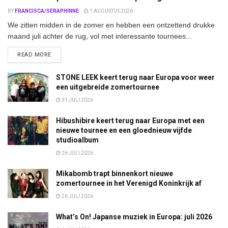
BY
FRANCISCA/SERAPHINNE
1 AUGUSTUS 2026
We zitten midden in de zomer en hebben een ontzettend drukke
maand juli achter de rug, vol met interessante tournees...
DETAILS
READ MORE
STONE LEEK keert terug naar Europa voor weer
een uitgebreide zomertournee
31 JULI 2026
Hibushibire keert terug naar Europa met een
nieuwe tournee en een gloednieuw vijfde
studioalbum
26 JULI 2026
Mikabomb trapt binnenkort nieuwe
zomertournee in het Verenigd Koninkrijk af
26 JULI 2026
What’s On! Japanse muziek in Europa: juli 2026