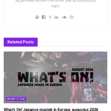
blij gemaakt worden met koffie. (klik op Soundcloud
logo)
Related
Posts
WHAT'S ON!
What’s On! Japanse muziek in Europa: augustus 2026