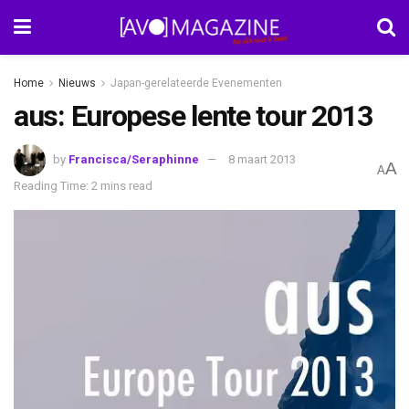
Home
Nieuws
Japan-gerelateerde Evenementen
aus: Europese lente tour 2013
by
Francisca/Seraphinne
8 maart 2013
A
A
Reading Time: 2 mins read