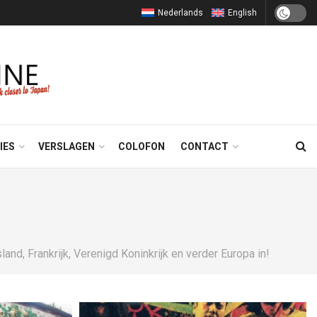
Nederlands
English
IES
VERSLAGEN
COLOFON
CONTACT
nd, Frankrijk, Verenigd Koninkrijk en verder Europa in!