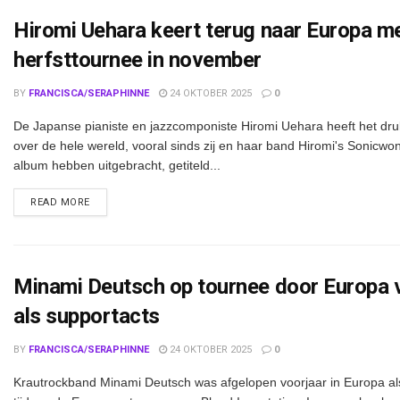
Hiromi Uehara keert terug naar Europa m
herfsttournee in november
BY
FRANCISCA/SERAPHINNE
24 OKTOBER 2025
0
De Japanse pianiste en jazzcomponiste Hiromi Uehara heeft het dr
over de hele wereld, vooral sinds zij en haar band Hiromi's Sonicw
album hebben uitgebracht, getiteld...
DETAILS
READ MORE
Minami Deutsch op tournee door Europa 
als supportacts
BY
FRANCISCA/SERAPHINNE
24 OKTOBER 2025
0
Krautrockband Minami Deutsch was afgelopen voorjaar in Europa als