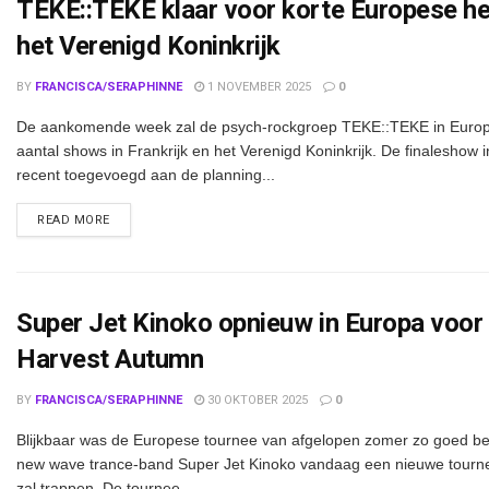
TEKE::TEKE klaar voor korte Europese her
het Verenigd Koninkrijk
BY
FRANCISCA/SERAPHINNE
1 NOVEMBER 2025
0
De aankomende week zal de psych-rockgroep TEKE::TEKE in Europa
aantal shows in Frankrijk en het Verenigd Koninkrijk. De finaleshow
recent toegevoegd aan de planning...
DETAILS
READ MORE
Super Jet Kinoko opnieuw in Europa voor
Harvest Autumn
BY
FRANCISCA/SERAPHINNE
30 OKTOBER 2025
0
Blijkbaar was de Europese tournee van afgelopen zomer zo goed be
new wave trance-band Super Jet Kinoko vandaag een nieuwe tourne
zal trappen. De tournee,...