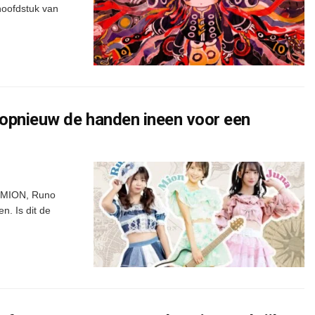
hoofdstuk van
 opnieuw de handen ineen voor een
e MION, Runo
n. Is dit de