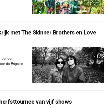
rijk met The Skinner Brothers en Love
ember een
voor de Engelse
herfsttournee van vijf shows