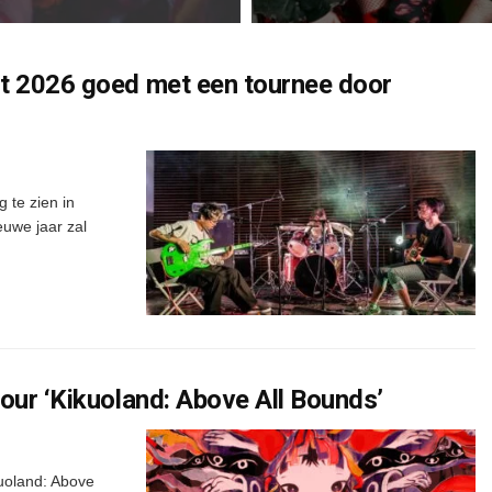
nt 2026 goed met een tournee door
 te zien in
euwe jaar zal
our ‘Kikuoland: Above All Bounds’
kuoland: Above