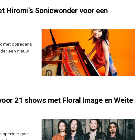
et Hiromi’s Sonicwonder voor een
uk met optredens
onder een nieuw
voor 21 shows met Floral Image en Weite
 speciale gast