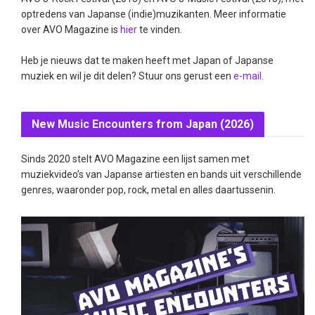
optredens van Japanse (indie)muzikanten. Meer informatie
over AVO Magazine is
hier
te vinden.
Heb je nieuws dat te maken heeft met Japan of Japanse
muziek en wil je dit delen? Stuur ons gerust een
e-mail
.
New Music Encounters from Japan (2026)
Sinds 2020 stelt AVO Magazine een lijst samen met
muziekvideo’s van Japanse artiesten en bands uit verschillende
genres, waaronder pop, rock, metal en alles daartussenin.