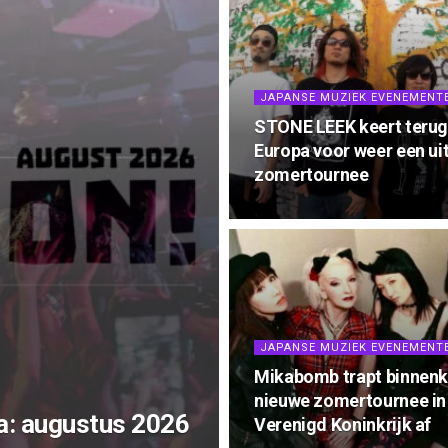
JAPANSE MUZIEK EVENEMENT
STONE LEEK keert terug
Europa voor weer een ui
zomertournee
JAPANSE MUZIEK EVENEMENT
Mikabomb trapt binnenk
nieuwe zomertournee in
a: augustus 2026
Verenigd Koninkrijk af