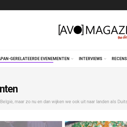
APAN-GERELATEERDE EVENEMENTEN
INTERVIEWS
RECENS
nten
gië, maar zo nu en dan wijken we ook uit naar landen als Duitsla