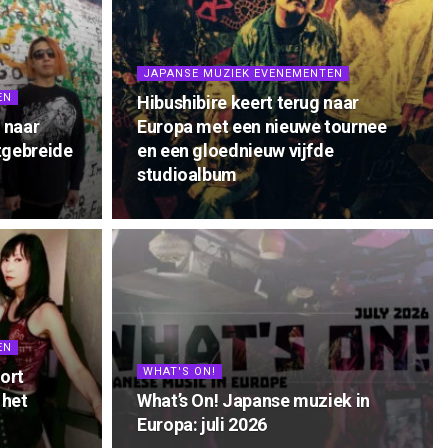
JAPANSE MUZIEK EVENEMENTEN
EN
Hibushibire keert terug naar
 naar
Europa met een nieuwe tournee
tgebreide
en een gloednieuw vijfde
studioalbum
EN
WHAT'S ON!
ort
 het
What’s On! Japanse muziek in
Europa: juli 2026