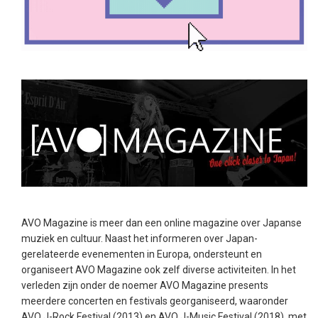
AVO Magazine is meer dan een online magazine over Japanse
muziek en cultuur. Naast het informeren over Japan-
gerelateerde evenementen in Europa, ondersteunt en
organiseert AVO Magazine ook zelf diverse activiteiten. In het
verleden zijn onder de noemer AVO Magazine presents
meerdere concerten en festivals georganiseerd, waaronder
AVO J-Rock Festival (2013) en AVO J-Music Festival (2018), met