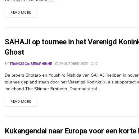
DETAILS
READ MORE
SAHAJi op tournee in het Verenigd Konink
Ghost
BY
FRANCISCA/SERAPHINNE
29 OKTOBER 2025
0
De broers Shotaro en Youshiro Nishida van SAHAJi hebben in nov
tournee gepland staan door het Verenigd Koninkrijk, als supportact 
indieband The Skinner Brothers. Daarnaast zal...
DETAILS
READ MORE
Kukangendai naar Europa voor een korte 