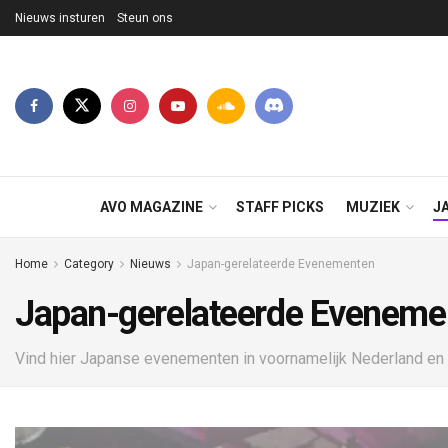
Nieuws insturen
Steun ons
AVO MAGAZINE
STAFF PICKS
MUZIEK
J
Home
Category
Nieuws
Japan-gerelateerde Evenementen
Japan-gerelateerde Eveneme
Vind hier Japanse evenementen in voornamelijk Nederland en Bel