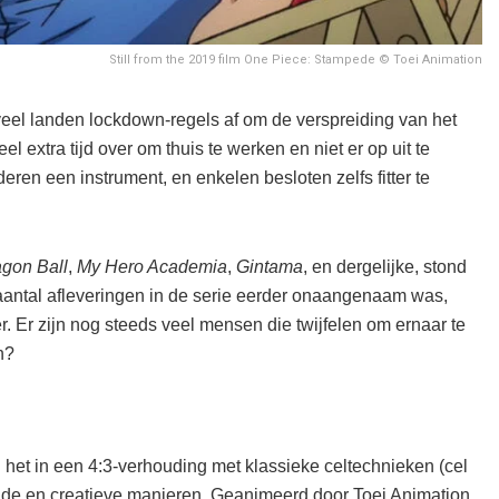
Still from the 2019 film One Piece: Stampede © Toei Animation
eel landen lockdown-regels af om de verspreiding van het
l extra tijd over om thuis te werken en niet er op uit te
en een instrument, en enkelen besloten zelfs fitter te
gon Ball
,
My Hero Academia
,
Gintama
, en dergelijke, stond
het aantal afleveringen in de serie eerder onaangenaam was,
er. Er zijn nog steeds veel mensen die twijfelen om ernaar te
n?
het in een 4:3-verhouding met klassieke celtechnieken (cel
nde en creatieve manieren. Geanimeerd door Toei Animation