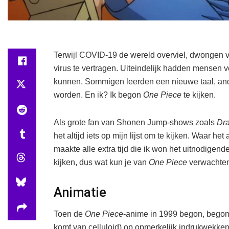
Terwijl COVID-19 de wereld overviel, dwongen v
virus te vertragen. Uiteindelijk hadden mensen vee
kunnen. Sommigen leerden een nieuwe taal, ander
worden. En ik? Ik begon
One Piece
te kijken.
Als grote fan van Shonen Jump-shows zoals
Dra
het altijd iets op mijn lijst om te kijken. Waar 
maakte alle extra tijd die ik won het uitnodigend
kijken, dus wat kun je van
One Piece
verwachte
Animatie
Toen de
One Piece
-anime in 1999 begon, begon 
komt van celluloid) op opmerkelijk indrukwekke