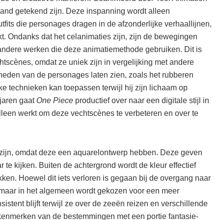
hand getekend zijn. Deze inspanning wordt alleen
fits die personages dragen in de afzonderlijke verhaallijnen,
kt. Ondanks dat het celanimaties zijn, zijn de bewegingen
 andere werken die deze animatiemethode gebruiken. Dit is
echtscènes, omdat ze uniek zijn in vergelijking met andere
heden van de personages laten zien, zoals het rubberen
ke technieken kan toepassen terwijl hij zijn lichaam op
 jaren gaat
One Piece
productief over naar een digitale stijl in
lleen werkt om deze vechtscènes te verbeteren en over te
 zijn, omdat deze een aquarelontwerp hebben. Deze geven
e kijken. Buiten de achtergrond wordt de kleur effectief
ken. Hoewel dit iets verloren is gegaan bij de overgang naar
g, maar in het algemeen wordt gekozen voor een meer
tent blijft terwijl ze over de zeeën reizen en verschillende
e kenmerken van de bestemmingen met een portie fantasie-