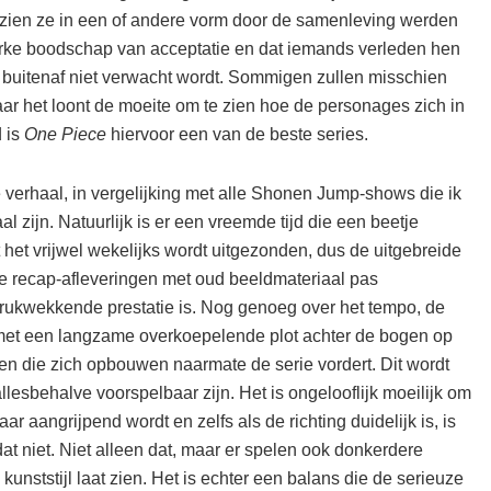
zien ze in een of andere vorm door de samenleving werden
erke boodschap van acceptatie en dat iemands verleden hen
n buitenaf niet verwacht wordt. Sommigen zullen misschien
aar het loont de moeite om te zien hoe de personages zich in
d is
One Piece
hiervoor een van de beste series.
e verhaal, in vergelijking met alle Shonen Jump-shows die ik
 zijn. Natuurlijk is er een vreemde tijd die een beetje
t het vrijwel wekelijks wordt uitgezonden, dus de uitgebreide
e recap-afleveringen met oud beeldmateriaal pas
drukwekkende prestatie is. Nog genoeg over het tempo, de
 met een langzame overkoepelende plot achter de bogen op
n die zich opbouwen naarmate de serie vordert. Dit wordt
allesbehalve voorspelbaar zijn. Het is ongelooflijk moeilijk om
r aangrijpend wordt en zelfs als de richting duidelijk is, is
t niet. Niet alleen dat, maar er spelen ook donkerdere
nststijl laat zien. Het is echter een balans die de serieuze