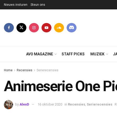
Nieuws insturen
Steun ons
AVO MAGAZINE
STAFF PICKS
MUZIEK
J
Home
Recensies
Serierecensies
Animeserie One Pi
by
AlexD
16 oktober 2020
in
Recensies
,
Serierecensies
R