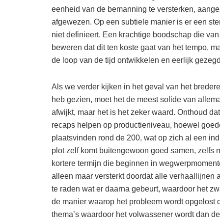
eenheid van de bemanning te versterken, aange
afgewezen. Op een subtiele manier is er een st
niet definieert. Een krachtige boodschap die va
beweren dat dit ten koste gaat van het tempo, m
de loop van de tijd ontwikkelen en eerlijk gezeg
Als we verder kijken in het geval van het breder
heb gezien, moet het de meest solide van allemaal
afwijkt, maar het is het zeker waard. Onthoud da
recaps helpen op productieniveau, hoewel goed
plaatsvinden rond de 200, wat op zich al een in
plot zelf komt buitengewoon goed samen, zelfs
kortere termijn die beginnen in wegwerpmomente
alleen maar versterkt doordat alle verhaallijnen 
te raden wat er daarna gebeurt, waardoor het zwaa
de manier waarop het probleem wordt opgelost da
thema’s waardoor het volwassener wordt dan de ku