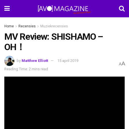
Home
Recensies
Muziekrecensies
MV Review: SHISHAMO –
OH！
by
Matthew Elliott
15 april 2019
A
A
Reading Time: 2 mins read