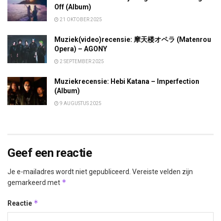
Off (Album)
21 OKTOBER 2025
Muziek(video)recensie: 摩天楼オペラ (Matenrou
Opera) – AGONY
2 SEPTEMBER 2025
Muziekrecensie: Hebi Katana – Imperfection
(Album)
9 AUGUSTUS 2025
Geef een reactie
Je e-mailadres wordt niet gepubliceerd.
Vereiste velden zijn
*
gemarkeerd met
*
Reactie