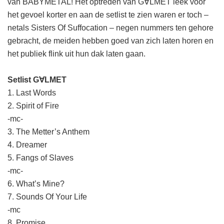
van BABYMETAL! Het optreden van G∀LMET leek voor
het gevoel korter en aan de setlist te zien waren er toch –
netals Sisters Of Suffocation – negen nummers ten gehore
gebracht, de meiden hebben goed van zich laten horen en
het publiek flink uit hun dak laten gaan.
Setlist G∀LMET
1. Last Words
2. Spirit of Fire
-mc-
3. The Metter’s Anthem
4. Dreamer
5. Fangs of Slaves
-mc-
6. What’s Mine?
7. Sounds Of Your Life
-mc
8. Promise