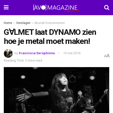
Home
Verslagen
Muziek Evenementen
G∀LMET laat DYNAMO zien
hoe je metal moet maken!
by
Francisca/Seraphinne
13 mei 2016
A
A
Reading Time: 2 mins read