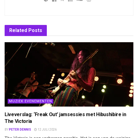
Related
Posts
MUZIEK EVENEMENTEN
Liveverslag: ‘Freak Out’ jamsessies met Hibushibire in
The Victoria
BY
PETER DENNIS
12 JULI 2026