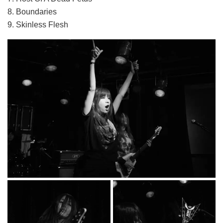
8. Boundaries
9. Skinless Flesh