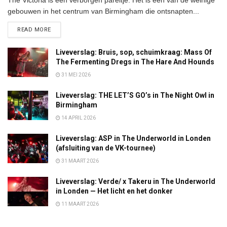
The Victoria is een verborgen pareltje. Het is een van de weinige
gebouwen in het centrum van Birmingham die ontsnapten...
DETAILS
READ MORE
Liveverslag: Bruis, sop, schuimkraag: Mass Of
The Fermenting Dregs in The Hare And Hounds
31 MEI 2026
Liveverslag: THE LET’S GO’s in The Night Owl in
Birmingham
14 APRIL 2026
Liveverslag: ASP in The Underworld in Londen
(afsluiting van de VK-tournee)
31 MAART 2026
Liveverslag: Verde/ x Takeru in The Underworld
in Londen — Het licht en het donker
11 MAART 2026