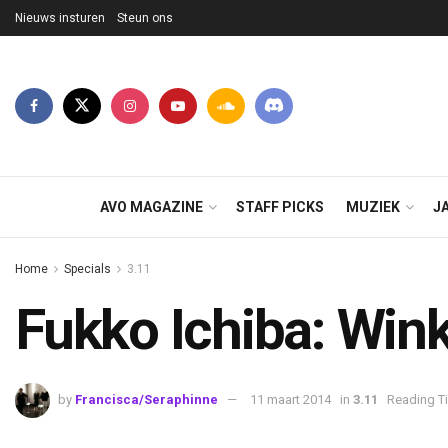
Nieuws insturen
Steun ons
AVO MAGAZINE
STAFF PICKS
MUZIEK
J
Home
Specials
3.11
Fukko Ichiba: Win
by
Francisca/Seraphinne
11 maart 2014
in
3.11
Reading Ti