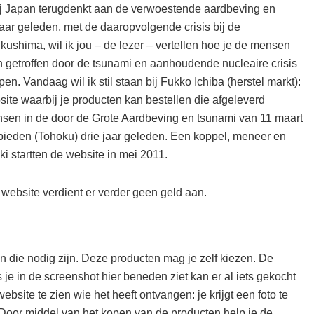
j Japan terugdenkt aan de verwoestende aardbeving en
jaar geleden, met de daaropvolgende crisis bij de
kushima, wil ik jou – de lezer – vertellen hoe je de mensen
n getroffen door de tsunami en aanhoudende nucleaire crisis
en. Vandaag wil ik stil staan bij Fukko Ichiba (herstel markt):
ite waarbij je producten kan bestellen die afgeleverd
sen in de door de Grote Aardbeving en tsunami van 11 maart
bieden (Tohoku) drie jaar geleden. Een koppel, meneer en
startten de website in mei 2011.
 website verdient er verder geen geld aan.
ten die nodig zijn. Deze producten mag je zelf kiezen. De
 je in de screenshot hier beneden ziet kan er al iets gekocht
bsite te zien wie het heeft ontvangen: je krijgt een foto te
Door middel van het kopen van de producten help je de