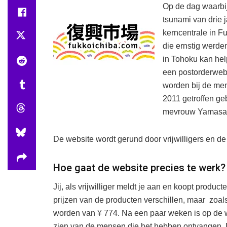
Op de dag waarbi
tsunami van drie 
kerncentrale in Fu
die ernstig werde
in Tohoku kan help
een postorderwebs
worden bij de men
2011 getroffen ge
mevrouw Yamasaki 
De website wordt gerund door vrijwilligers en de
Hoe gaat de website precies te werk?
Jij, als vrijwilliger meldt je aan en koopt produc
prijzen van de producten verschillen, maar zoals
worden van
¥
774. Na een paar weken is op de we
zien van de mensen die het hebben ontvangen. 