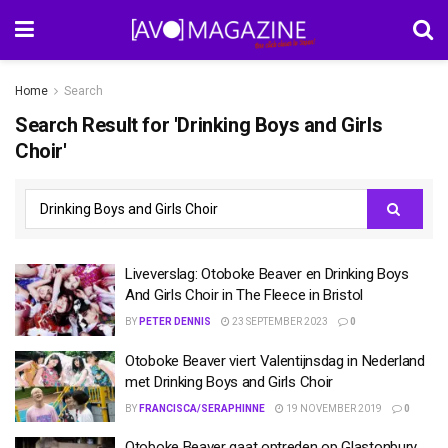
Home
Search
Search Result for 'Drinking Boys and Girls
Choir'
Liveverslag: Otoboke Beaver en Drinking Boys
And Girls Choir in The Fleece in Bristol
BY
PETER DENNIS
23 SEPTEMBER 2023
0
Otoboke Beaver viert Valentijnsdag in Nederland
met Drinking Boys and Girls Choir
BY
FRANCISCA/SERAPHINNE
19 NOVEMBER 2019
0
Otoboke Beaver gaat optreden op Glastonbury,