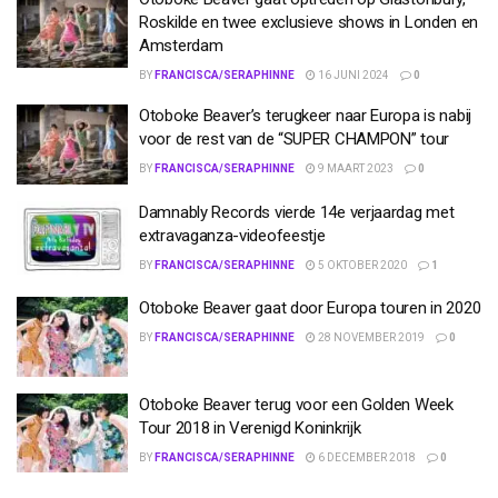
Roskilde en twee exclusieve shows in Londen en
Amsterdam
BY
FRANCISCA/SERAPHINNE
16 JUNI 2024
0
Otoboke Beaver’s terugkeer naar Europa is nabij
voor de rest van de “SUPER CHAMPON” tour
BY
FRANCISCA/SERAPHINNE
9 MAART 2023
0
Damnably Records vierde 14e verjaardag met
extravaganza-videofeestje
BY
FRANCISCA/SERAPHINNE
5 OKTOBER 2020
1
Otoboke Beaver gaat door Europa touren in 2020
BY
FRANCISCA/SERAPHINNE
28 NOVEMBER 2019
0
Otoboke Beaver terug voor een Golden Week
Tour 2018 in Verenigd Koninkrijk
BY
FRANCISCA/SERAPHINNE
6 DECEMBER 2018
0